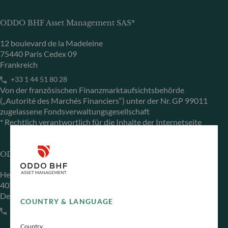
ODDO BHF Asset Management SAS*
12 boulevard de la Madeleine
75440 Paris Cedex 09
Frankreich
+33 1 44 51 80 28
Von der französischen Finanzmarktaufsichtsbehörde
(„Autorité des Marchés Financiers“) unter der Nr. GP 99011
zugelassene Fondsverwaltungsgesellschaft
* Rechtlich verantwortlich für die Inhalte der Internetseite
ODDO BHF Asset Management GmbH
Herzogstraße 15
40217 Düsseldorf
Deutschland
COUNTRY & LANGUAGE
+49 (0) 211 239 24 01
Country