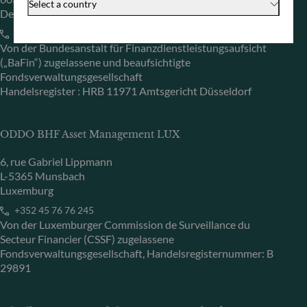
Select a country
Deutschland
+49 (0) 69 920 50 0
Von der Bundesanstalt für Finanzdienstleistungsaufsicht
(„BaFin“) zugelassene und beaufsichtigte
Fondsverwaltungsgesellschaft
Handelsregister : HRB 11971 Amtsgericht Düsseldorf
ODDO BHF Asset Management LUX
6, rue Gabriel Lippmann
L-5365 Munsbach
Luxemburg
+352 45 76 76 245
Von der Luxemburger Commission de Surveillance du
Secteur Financier (CSSF) zugelassene
Fondsverwaltungsgesellschaft, Handelsregisternummer: B
29891