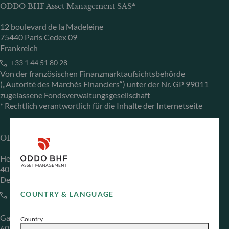
ODDO BHF Asset Management SAS*
12 boulevard de la Madeleine
75440 Paris Cedex 09
Frankreich
+33 1 44 51 80 28
Von der französischen Finanzmarktaufsichtsbehörde
(„Autorité des Marchés Financiers“) unter der Nr. GP 99011
zugelassene Fondsverwaltungsgesellschaft
* Rechtlich verantwortlich für die Inhalte der Internetseite
ODDO BHF Asset Management GmbH
Herzogstraße 15
40217 Düsseldorf
Deutschland
COUNTRY & LANGUAGE
+49 (0) 211 239 24 01
Gallusanlage 8
Country
60329 Frankfurt am Main