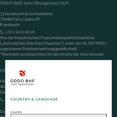
ODDO BHF Asset Management SAS*
12 boulevard de la Madeleine
75440 Paris Cedex 09
Frankreich
+33 1 44 51 80 28
Von der französischen Finanzmarktaufsichtsbehörde
(„Autorité des Marchés Financiers“) unter der Nr. GP 99011
zugelassene Fondsverwaltungsgesellschaft
* Rechtlich verantwortlich für die Inhalte der Internetseite
ODDO BHF Asset Management GmbH
Herzogstraße 15
40217 Düsseldorf
Deutschland
COUNTRY & LANGUAGE
+49 (0) 211 239 24 01
Gallusanlage 8
Country
60329 Frankfurt am Main