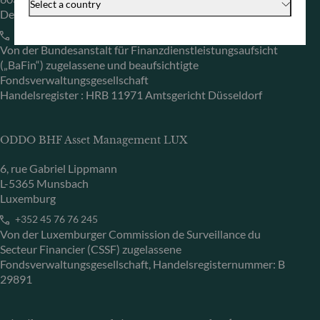
Select a country
Deutschland
+49 (0) 69 920 50 0
Von der Bundesanstalt für Finanzdienstleistungsaufsicht
(„BaFin“) zugelassene und beaufsichtigte
Fondsverwaltungsgesellschaft
Handelsregister : HRB 11971 Amtsgericht Düsseldorf
ODDO BHF Asset Management LUX
6, rue Gabriel Lippmann
L-5365 Munsbach
Luxemburg
+352 45 76 76 245
Von der Luxemburger Commission de Surveillance du
Secteur Financier (CSSF) zugelassene
Fondsverwaltungsgesellschaft, Handelsregisternummer: B
29891