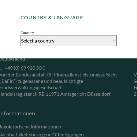
Remember me for 30 days
Herzogstraße 15
6
40217 Düsseldorf
L
COUNTRY & LANGUAGE
Accept
Deutschland
L
+49 (0) 211 239 24 01
Country
Select a country
Gallusanlage 8
60329 Frankfurt am Main
Deutschland
+49 (0) 69 920 50 0
Von der Bundesanstalt für Finanzdienstleistungsaufsicht
V
(„BaFin“) zugelassene und beaufsichtigte
S
Fondsverwaltungsgesellschaft
F
Handelsregister : HRB 11971 Amtsgericht Düsseldorf
2
Informationen
Regulatorische Informationen
Nachhaltigkeitsbezogene Offenlegungen