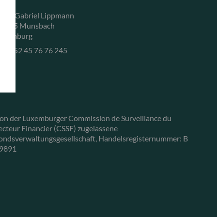
, rue Gabriel Lippmann
-5365 Munsbach
uxemburg
+352 45 76 76 245
on der Luxemburger Commission de Surveillance du
ecteur Financier (CSSF) zugelassene
ondsverwaltungsgesellschaft, Handelsregisternummer: B
9891