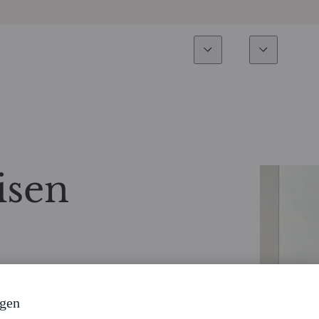
Expertise
Fonds
Nachhalti
Alle Fonds
Überblick
Fondsauswahl
Aktien
isen
Partner-Publikumsfonds
Renten
Wie kann ich Fonds zeichnen?
Multi-Asset
Aktive ETFs
ngen
Private Assets