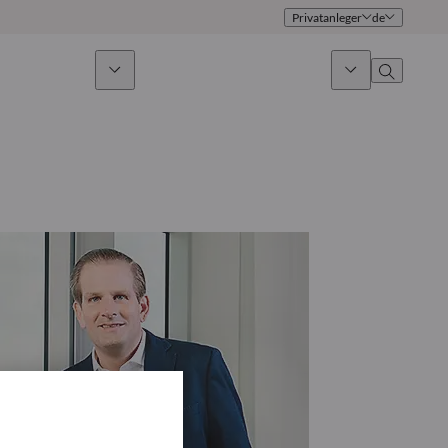
Privatanleger
de
ges Investieren
News & Marktausblick
Über uns
Überblick
Identität
Ansatz
Führungsteam
Publikationen
Vertriebsteam
Standorte
Kontakt