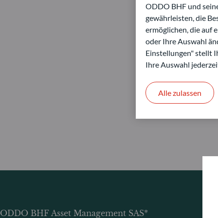
ODDO BHF und seine P
gewährleisten, die B
ermöglichen, die auf 
oder Ihre Auswahl änd
Einstellungen" stellt
Ihre Auswahl jederzei
Alle zulassen
ODDO BHF Asset Management SAS*