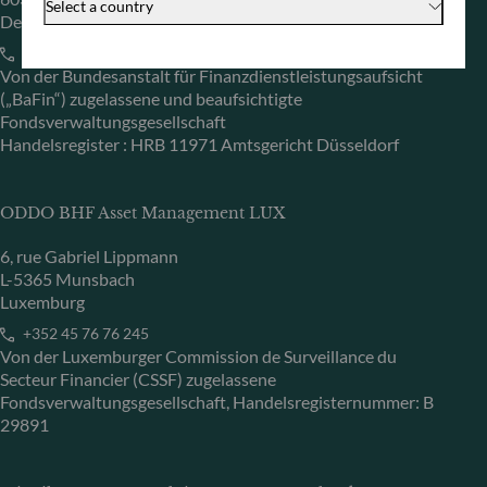
Select a country
Deutschland
+49 (0) 69 920 50 0
Von der Bundesanstalt für Finanzdienstleistungsaufsicht
(„BaFin“) zugelassene und beaufsichtigte
Fondsverwaltungsgesellschaft
Handelsregister : HRB 11971 Amtsgericht Düsseldorf
ODDO BHF Asset Management LUX
6, rue Gabriel Lippmann
L-5365 Munsbach
Luxemburg
+352 45 76 76 245
Von der Luxemburger Commission de Surveillance du
Secteur Financier (CSSF) zugelassene
Fondsverwaltungsgesellschaft, Handelsregisternummer: B
29891