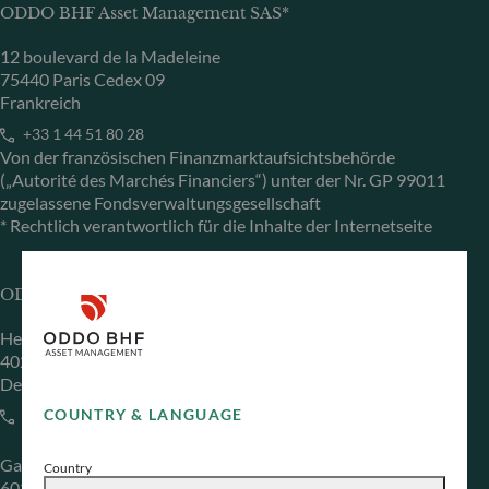
ODDO BHF Asset Management SAS*
12 boulevard de la Madeleine
75440 Paris Cedex 09
Frankreich
+33 1 44 51 80 28
Von der französischen Finanzmarktaufsichtsbehörde
(„Autorité des Marchés Financiers“) unter der Nr. GP 99011
zugelassene Fondsverwaltungsgesellschaft
* Rechtlich verantwortlich für die Inhalte der Internetseite
ODDO BHF Asset Management GmbH
Herzogstraße 15
40217 Düsseldorf
Deutschland
COUNTRY & LANGUAGE
+49 (0) 211 239 24 01
Gallusanlage 8
Country
60329 Frankfurt am Main