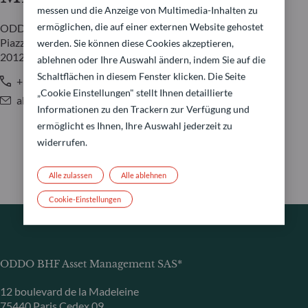
messen und die Anzeige von Multimedia-Inhalten zu
ermöglichen, die auf einer externen Website gehostet
ODDO BHF AM SAS
Piazza del Liberty 2
werden. Sie können diese Cookies akzeptieren,
20121 MILAN
ablehnen oder Ihre Auswahl ändern, indem Sie auf die
Schaltflächen in diesem Fenster klicken. Die Seite
+39 02 72095366
„Cookie Einstellungen" stellt Ihnen detaillierte
alessia.annicchiarico@oddo-bhf.com
Informationen zu den Trackern zur Verfügung und
ermöglicht es Ihnen, Ihre Auswahl jederzeit zu
widerrufen.
Alle zulassen
Alle ablehnen
Cookie-Einstellungen
ODDO BHF Asset Management SAS*
12 boulevard de la Madeleine
75440 Paris Cedex 09