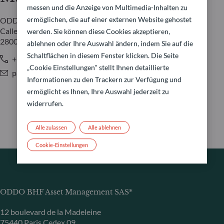
messen und die Anzeige von Multimedia-Inhalten zu
ermöglichen, die auf einer externen Website gehostet
ODDO BHF AM SAS
Calle Claudio Coello 91
werden. Sie können diese Cookies akzeptieren,
28006 Madrid
ablehnen oder Ihre Auswahl ändern, indem Sie auf die
Schaltflächen in diesem Fenster klicken. Die Seite
+34 650 79 84 59 / +34 917 37 03 60
„Cookie Einstellungen" stellt Ihnen detaillierte
pablo.portillo-martinez@oddo-bhf.com
Informationen zu den Trackern zur Verfügung und
ermöglicht es Ihnen, Ihre Auswahl jederzeit zu
widerrufen.
Alle zulassen
Alle ablehnen
Cookie-Einstellungen
ODDO BHF Asset Management SAS*
12 boulevard de la Madeleine
75440 Paris Cedex 09