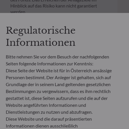
Hinblick auf das Risiko kann nicht garantiert
werden.
Neben den auf Fondsebene anfallenden Kosten
wurde für einen Anlagebetrag von 1.000 Euro ein
Regulatorische
einmaliger Ausgabeaufschlag bzw.
Rücknahmegebühr gemäß dem in der Rubrik
Informationen
„Merkmale“ aufgeführten Prozentsatz des
Rücknahmepreises berücksichtigt. Kosten für die
Verwahrung von Fondsanteilen in Ihrem Depot
Bitte nehmen Sie vor dem Besuch der nachfolgenden
können die Wertentwicklung zusätzlich mindern.
Seiten folgende Informationen zur Kenntnis:
Diese Seite der Website ist für in Österreich ansässige
**Die EU-Verordnung zur Offenlegung von
Personen bestimmt. Der Anleger ist gehalten, sich auf
Nachhaltigkeitsinformationen (Sustainable
Grundlage der in seinem Land geltenden gesetzlichen
Finance Disclosure Regulation, SFDR) ist ein
Bestimmungen zu vergewissern, dass es ihm rechtlich
Regelwerk der EU, das darauf abzielt, das
gestattet ist, diese Seiten aufzurufen und die auf der
Nachhaltigkeitsprofil von Fonds transparent,
Website angeführten Informationen und
besser vergleichbar und für Endinvestoren besser
verständlich zu machen.
Dienstleistungen zu nutzen und abzufragen.
Artikel 6: Das Fondsmanagementteam
Diese Website und die darauf präsentierten
berücksichtigt bei der Anlageentscheidung keine
Informationen dienen ausschließlich