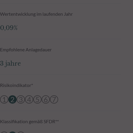
Wertentwicklung im laufenden Jahr
0,09%
Empfohlene Anlagedauer
3 jahre
Risikoindikator*
1
2
3
4
5
6
7
Klassifikation gemäß SFDR**