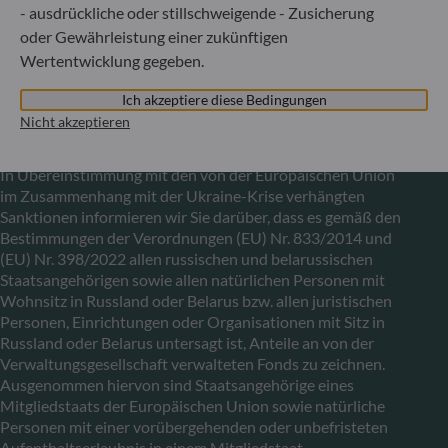
Von der Luxemburger Commission de Surveillance du
- ausdrückliche oder stillschweigende - Zusicherung
Secteur Financier (CSSF) zugelassene
oder Gewährleistung einer zukünftigen
Fondsverwaltungsgesellschaft, Handelsregisternummer: B
Wertentwicklung gegeben.
29891
Ich akzeptiere diese Bedingungen
Nicht akzeptieren
Mitteilung zu EU-Sanktionen gegen Russland
In Übereinstimmung mit den von der Europäischen Union
im Zusammenhang mit der Ukraine-Krise verhängten
Sanktionen informieren wir Sie darüber, dass es gemäß den
Bestimmungen der Verordnungen (EU) Nr. 833/2014 und
(EU) Nr. 398/2022 allen russischen und belarussischen
Staatsangehörigen sowie allen natürlichen Personen mit
Wohnsitz in Russland oder Belarus bzw. allen juristischen
Personen, Einrichtungen oder Organisationen mit Sitz in
Russland oder Belarus untersagt ist, Anteile an von der
Verwaltungsgesellschaft verwalteten Fonds zu zeichnen.
Ausgenommen hiervon sind Staatsangehörige eines
Mitgliedstaats der Europäischen Union sowie natürliche
Personen mit einer vorübergehenden oder unbefristeten
Aufenthaltserlaubnis in einem Mitgliedstaat.