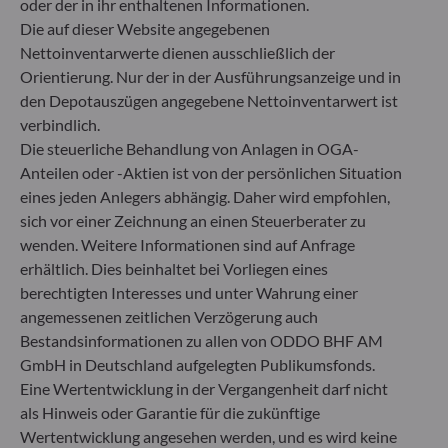
oder der in ihr enthaltenen Informationen.
40217 Düsseldorf
Die auf dieser Website angegebenen
Deutschland
Nettoinventarwerte dienen ausschließlich der
+49 (0) 211 239 24 01
Orientierung. Nur der in der Ausführungsanzeige und in
den Depotauszügen angegebene Nettoinventarwert ist
Gallusanlage 8
verbindlich.
60329 Frankfurt am Main
Die steuerliche Behandlung von Anlagen in OGA-
Deutschland
Anteilen oder -Aktien ist von der persönlichen Situation
+49 (0) 69 920 50 0
eines jeden Anlegers abhängig. Daher wird empfohlen,
Von der Bundesanstalt für Finanzdienstleistungsaufsicht
(„BaFin“) zugelassene und beaufsichtigte
sich vor einer Zeichnung an einen Steuerberater zu
Fondsverwaltungsgesellschaft
wenden. Weitere Informationen sind auf Anfrage
Handelsregister : HRB 11971 Amtsgericht Düsseldorf
erhältlich. Dies beinhaltet bei Vorliegen eines
berechtigten Interesses und unter Wahrung einer
angemessenen zeitlichen Verzögerung auch
ODDO BHF Asset Management LUX
Bestandsinformationen zu allen von ODDO BHF AM
GmbH in Deutschland aufgelegten Publikumsfonds.
6, rue Gabriel Lippmann
L-5365 Munsbach
Eine Wertentwicklung in der Vergangenheit darf nicht
Luxemburg
als Hinweis oder Garantie für die zukünftige
Wertentwicklung angesehen werden, und es wird keine
+352 45 76 76 245