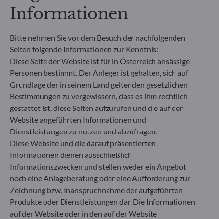
Informationen
**Die EU-Verordnung zur Offenlegung von
Nachhaltigkeitsinformationen (Sustainable
Bitte nehmen Sie vor dem Besuch der nachfolgenden
Finance Disclosure Regulation, SFDR) ist ein
Seiten folgende Informationen zur Kenntnis:
Regelwerk der EU, das darauf abzielt, das
Diese Seite der Website ist für in Österreich ansässige
Nachhaltigkeitsprofil von Fonds transparent,
Personen bestimmt. Der Anleger ist gehalten, sich auf
besser vergleichbar und für Endinvestoren besser
Grundlage der in seinem Land geltenden gesetzlichen
verständlich zu machen.
Bestimmungen zu vergewissern, dass es ihm rechtlich
Artikel 6: Das Fondsmanagementteam
gestattet ist, diese Seiten aufzurufen und die auf der
berücksichtigt bei der Anlageentscheidung keine
Nachhaltigkeitsrisiken oder nachteiligen
Website angeführten Informationen und
Auswirkungen von Anlageentscheidungen auf
Dienstleistungen zu nutzen und abzufragen.
Nachhaltigkeitsfaktoren.
Diese Website und die darauf präsentierten
Artikel 8: Das Fondsmanagementteam adressiert
Informationen dienen ausschließlich
Nachhaltigkeitsrisiken, indem es ESG-Kriterien
Informationszwecken und stellen weder ein Angebot
(Umwelt und/oder Soziales und/oder Governance)
noch eine Anlageberatung oder eine Aufforderung zur
in den Anlageentscheidungsprozess einbezieht.
Zeichnung bzw. Inanspruchnahme der aufgeführten
Artikel 9: Das Fondsmanagementteam verfolgt ein
striktes nachhaltiges Anlageziel, das wesentlich zu
Produkte oder Dienstleistungen dar. Die Informationen
den Herausforderungen des ökologischen
auf der Website oder in den auf der Website