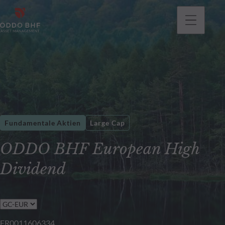
gehen
Fundamentale Aktien
Large Cap
ODDO BHF European High
Dividend
FR0011606334