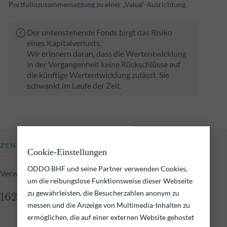
Portfoliozusammensetzung zu einer „Value“-Ausrichtung.
Der untenstehende Fonds birgt das Risiko
eines Kapitalverlusts.
Wir erinnern daran, dass die Wertentwicklung
in der Vergangenheit keine Rückschlüsse auf
die künftige Wertentwicklung zulässt. Sie
schwankt im Laufe der Zeit.
ZENTRALE KENNZAHLEN
Cookie-Einstellungen
ODDO BHF und seine Partner verwenden Cookies,
Verwaltetes Fondsvolumen zum 06.08.2026
um die reibungslose Funktionsweise dieser Webseite
zu gewährleisten, die Besucherzahlen anonym zu
162,07 Mio.€
messen und die Anzeige von Multimedia-Inhalten zu
ermöglichen, die auf einer externen Website gehostet