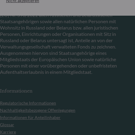
Nicht akzeptieren
Sanktionen informieren wir Sie darüber, dass es gemäß den
Bestimmungen der Verordnungen (EU) Nr. 833/2014 und
(EU) Nr. 398/2022 allen russischen und belarussischen
Staatsangehörigen sowie allen natürlichen Personen mit
Wohnsitz in Russland oder Belarus bzw. allen juristischen
Personen, Einrichtungen oder Organisationen mit Sitz in
Russland oder Belarus untersagt ist, Anteile an von der
Verwaltungsgesellschaft verwalteten Fonds zu zeichnen.
Ausgenommen hiervon sind Staatsangehörige eines
Mitgliedstaats der Europäischen Union sowie natürliche
Personen mit einer vorübergehenden oder unbefristeten
Aufenthaltserlaubnis in einem Mitgliedstaat.
Informationen
Regulatorische Informationen
Nachhaltigkeitsbezogene Offenlegungen
Informationen für Anteilinhaber
Glossar
Karriere