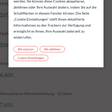
werden. Sie können diese Cookies akzeptieren,
Nettoinventarwert zum 06.08.2026
ablehnen oder Ihre Auswahl ändern, indem Sie auf die
Schaltflächen in diesem Fenster klicken. Die Seite
217,23 €
„Cookie Einstellungen" stellt Ihnen detaillierte
Informationen zu den Trackern zur Verfügung und
ermöglicht es Ihnen, Ihre Auswahl jederzeit zu
Nettoinventarwert N-1
widerrufen.
216,32 €
Alle zulassen
Alle ablehnen
Cookie-Einstellungen
Wertentwicklung seit Auflegung, annualisiert
6,63%
Annualisierte Wertentwicklung - 10 Jahre
7,50%