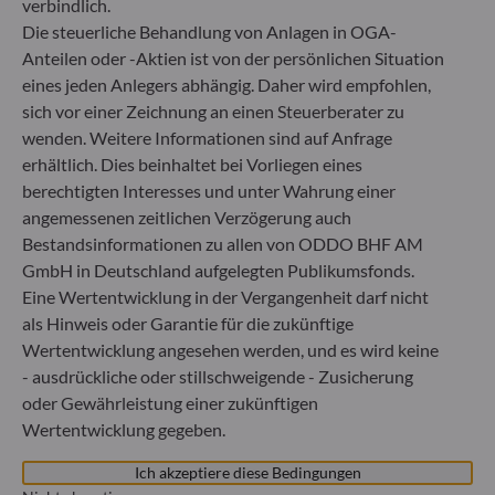
verbindlich.
(„BaFin“) zugelassene und beaufsichtigte
Die steuerliche Behandlung von Anlagen in OGA-
Fondsverwaltungsgesellschaft
Anteilen oder -Aktien ist von der persönlichen Situation
Handelsregister : HRB 11971 Amtsgericht Düsseldorf
eines jeden Anlegers abhängig. Daher wird empfohlen,
sich vor einer Zeichnung an einen Steuerberater zu
ODDO BHF Asset Management LUX
wenden. Weitere Informationen sind auf Anfrage
erhältlich. Dies beinhaltet bei Vorliegen eines
6, rue Gabriel Lippmann
berechtigten Interesses und unter Wahrung einer
L-5365 Munsbach
angemessenen zeitlichen Verzögerung auch
Luxemburg
Bestandsinformationen zu allen von ODDO BHF AM
+352 45 76 76 245
GmbH in Deutschland aufgelegten Publikumsfonds.
Von der Luxemburger Commission de Surveillance du
Eine Wertentwicklung in der Vergangenheit darf nicht
Secteur Financier (CSSF) zugelassene
Fondsverwaltungsgesellschaft, Handelsregisternummer: B
als Hinweis oder Garantie für die zukünftige
29891
Wertentwicklung angesehen werden, und es wird keine
- ausdrückliche oder stillschweigende - Zusicherung
oder Gewährleistung einer zukünftigen
Mitteilung zu EU-Sanktionen gegen Russland
Wertentwicklung gegeben.
In Übereinstimmung mit den von der Europäischen Union
Ich akzeptiere diese Bedingungen
im Zusammenhang mit der Ukraine-Krise verhängten