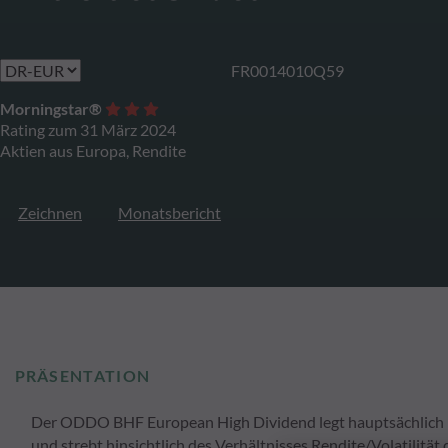
FR0014010Q59
Morningstar®
Rating zum 31 März 2024
Aktien aus Europa, Rendite
Zeichnen
Monatsbericht
PRÄSENTATION
Der ODDO BHF European High Dividend legt hauptsächlich in
und strebt hinsichtlich des Verhältnisses Rendite/Volatilitä