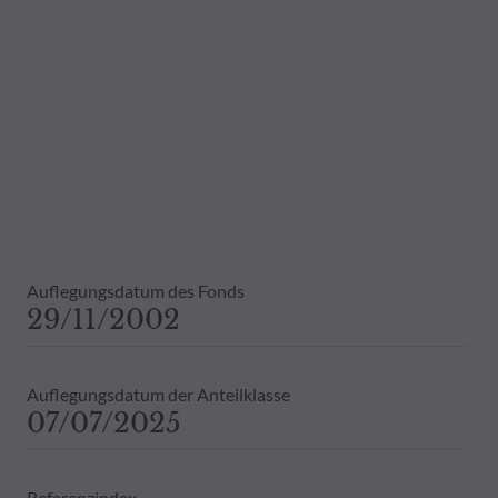
Die steuerliche Behandlung von Anlage
Daher wird empfohlen, sich vor einer 
Dies beinhaltet bei Vorliegen eines 
Bestandsinformationen zu allen von
Vergangenheit darf nicht als Hinweis 
ausdrückliche oder stillschweigende 
Auflegungsdatum des Fonds
29/11/2002
Auflegungsdatum der Anteilklasse
07/07/2025
Referenzindex