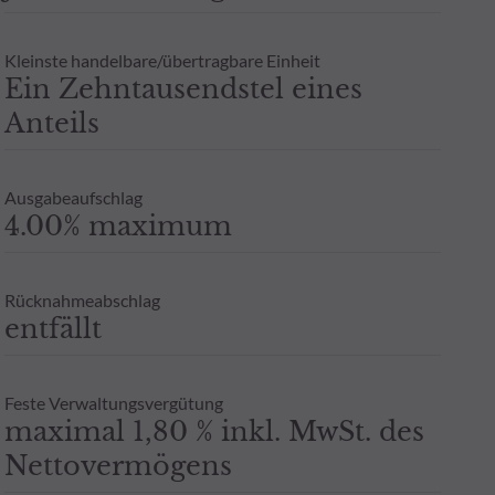
n in OGA-Anteilen oder -Aktien ist von der persönlichen Situati
Zeichnung an einen Steuerberater zu wenden. Weitere Informatione
Kleinste handelbare/übertragbare Einheit
berechtigten Interesses und unter Wahrung einer angemessenen zei
Ein Zehntausendstel eines
 ODDO BHF AM GmbH in Deutschland aufgelegten Publikumsfonds.
Anteils
oder Garantie für die zukünftige Wertentwicklung angesehen werde
- Zusicherung oder Gewährleistung einer zukünftigen Wertentwic
Ausgabeaufschlag
4.00% maximum
Rücknahmeabschlag
entfällt
Feste Verwaltungsvergütung
maximal 1,80 % inkl. MwSt. des
Nettovermögens