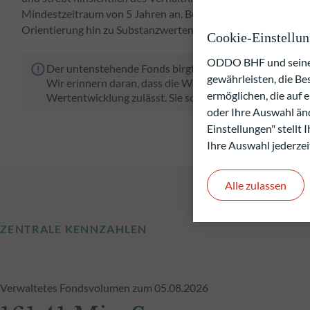
Mindestzeitraum von 5 Jahren an. Bei der Verwaltung wird 
Orientierung hin zu Substanzwerten führt bei der Portfolio
Cookie-Einstellu
ODDO BHF und seine P
Der untenstehende Fonds birgt das Risiko eines Kapital
gewährleisten, die B
Wir erinnern daran, dass die Wertentwicklung in der Ve
ermöglichen, die auf 
Wertentwicklung zulässt. Sie schwankt im Laufe der Zeit
oder Ihre Auswahl änd
Einstellungen" stellt
Ihre Auswahl jederzei
Alle zulassen
ZENTRALE KENNZAHLEN
Verwaltetes Fondsvolumen zum 05.08.2026