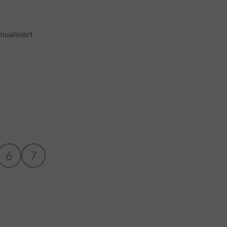
nualisiert
6
7