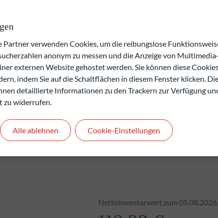
die Fundamentalanalyse von Unternehmen bevorzugt. Die
zusammensetzung zu einer „Value“-Ausrichtung.
ngen
artner verwenden Cookies, um die reibungslose Funktionsweise
verlusts.
esucherzahlen anonym zu messen und die Anzeige von Multimedia-
rgangenheit keine Rückschlüsse auf die künftige
einer externen Website gehostet werden. Sie können diese Cookie
.
ern, indem Sie auf die Schaltflächen in diesem Fenster klicken. Di
 Ihnen detaillierte Informationen zu den Trackern zur Verfügung un
t zu widerrufen.
Alle ablehnen
Cookie-Einstellungen
Nettoinventarwert zum 05.08.2026