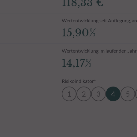
118,33 €
Wertentwicklung seit Auflegung, an
15,90%
Wertentwicklung im laufenden Jahr
14,17%
Risikoindikator*
1
2
3
4
5