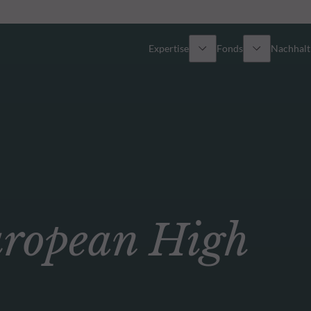
Expertise
Fonds
Nachhalti
Alle Fonds
Überblick
Fondsauswahl
Aktien
Partner-Publikumsfonds
Renten
opean High
Wie kann ich Fonds zeichnen?
Multi-Asset
Aktive ETFs
Private Assets