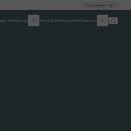
Privatanleger
de
ges Investieren
News & Marktausblick
Über uns
Überblick
Identität
Ansatz
Führungsteam
Publikationen
Vertriebsteam
Standorte
Kontakt