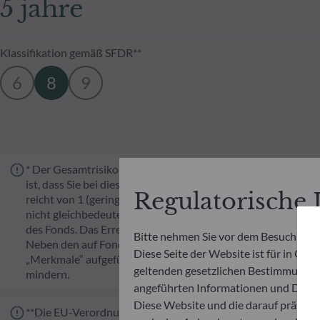
5 jahre
Klassifikation gemäß SFDR**
6
8
9
* Der Gesamtrisikoindikator (SRI) hilft Ihnen, das mit dies
ist, dass Sie bei diesem Produkt Geld verlieren, weil sich di
Regulatorische
reicht von 1 (geringes Risiko) bis 7 (hohes Risiko). Die Eins
nicht gleichbedeutend mit risikolos. Historische Daten, wie 
des Fonds. Das Erreichen der Anlageziele im Hinblick auf das
Bitte nehmen Sie vor dem Besuch der 
Neben den auf Fondsebene anfallenden Kosten wurde für ei
Diese Seite der Website ist für in Öst
„Merkmale“ aufgeführten Prozentsatz des Rücknahmepreises
geltenden gesetzlichen Bestimmungen z
mindern.
angeführten Informationen und Dienst
Diese Website und die darauf präsent
**Die EU-Verordnung zur Offenlegung von Nachhaltigkeitsinf