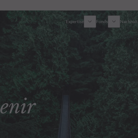
Expertise
Fonds
Nachhalti
Alle Fonds
Überblick
Fondsauswahl
Aktien
Partner-Publikumsfonds
Renten
enir
Wie kann ich Fonds zeichnen?
Multi-Asset
Aktive ETFs
Private Assets