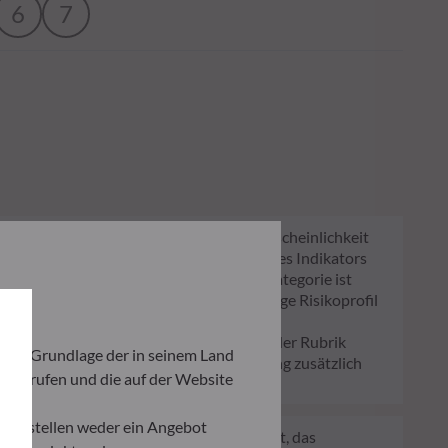
6
7
nzuschätzen. Er zeigt, wie hoch die Wahrscheinlichkeit
 Lage sind, Sie auszubezahlen. Die Skala des Indikators
fil des Fonds verändern. Die niedrigste Kategorie ist
kein verlässlicher Hinweis auf das künftige Risikoprofil
lag bzw. Rücknahmegebühr gemäß dem in der Rubrik
ch auf Grundlage der in seinem Land
n Ihrem Depot können die Wertentwicklung zusätzlich
aufzurufen und die auf der Website
und stellen weder ein Angebot
 ein Regelwerk der EU, das darauf abzielt, das