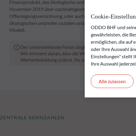
Finanzprodukt, das ökologische und soziale Merkmale im Sin
November 2019 über nachhaltigkeitsbezogene Offenlegungspf
Cookie-Einstellu
Offenlegungsverordnung, oder auch "SFDR") fördert. Der von
ökologischen und/oder sozialen und/oder Governance-Fakt
ODDO BHF und seine P
Modell.
gewährleisten, die B
ermöglichen, die auf 
Der untenstehende Fonds birgt das Risiko eines Kapital
oder Ihre Auswahl änd
Wir erinnern daran, dass die Wertentwicklung in der Ve
Einstellungen" stellt
Wertentwicklung zulässt. Sie schwankt im Laufe der Zeit
Ihre Auswahl jederzei
Alle zulassen
ZENTRALE KENNZAHLEN