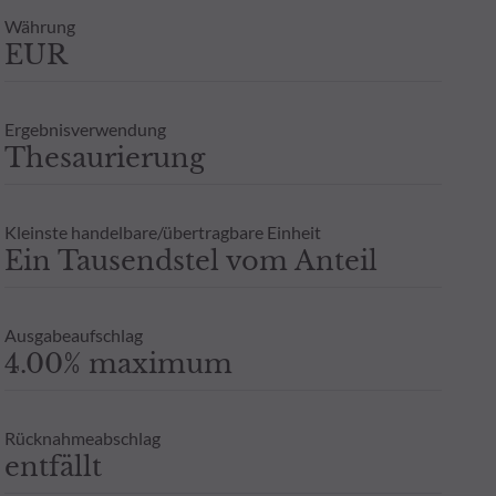
n in OGA-Anteilen oder -Aktien ist von der persönlichen Situati
Währung
Zeichnung an einen Steuerberater zu wenden. Weitere Informatione
EUR
berechtigten Interesses und unter Wahrung einer angemessenen zei
 ODDO BHF AM GmbH in Deutschland aufgelegten Publikumsfonds.
oder Garantie für die zukünftige Wertentwicklung angesehen werde
Ergebnisverwendung
- Zusicherung oder Gewährleistung einer zukünftigen Wertentwic
Thesaurierung
Kleinste handelbare/übertragbare Einheit
Ein Tausendstel vom Anteil
Ausgabeaufschlag
4.00% maximum
Rücknahmeabschlag
entfällt