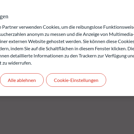
ne von Artikel 8 (1) der EU-Verordnung 2019/2088 vom 27.
lichten im Finanzdienstleistungssektor (EU-
ngen
 ihm verfolgte ESG-Ansatz (d.h. die Einbeziehung von
oren ) beruht auf dem von ODDO BHF AM intern entwickelten
artner verwenden Cookies, um die reibungslose Funktionsweise
esucherzahlen anonym zu messen und die Anzeige von Multimedia-
einer externen Website gehostet werden. Sie können diese Cookie
verlusts.
ern, indem Sie auf die Schaltflächen in diesem Fenster klicken. Di
rgangenheit keine Rückschlüsse auf die künftige
 Ihnen detaillierte Informationen zu den Trackern zur Verfügung un
.
t zu widerrufen.
Alle ablehnen
Cookie-Einstellungen