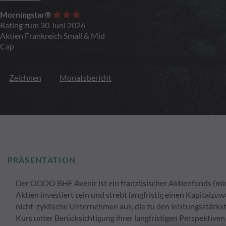
Morningstar®
Rating zum 30 Juni 2026
Aktien Frankreich Small & Mid
Cap
Zeichnen
Monatsbericht
PRÄSENTATION
Der ODDO BHF Avenir ist ein französischer Aktienfonds (mind
Aktien investiert sein und strebt langfristig einen Kapitalzu
nicht-zyklische Unternehmen aus, die zu den leistungsstärks
Kurs unter Berücksichtigung ihrer langfristigen Perspektiven 