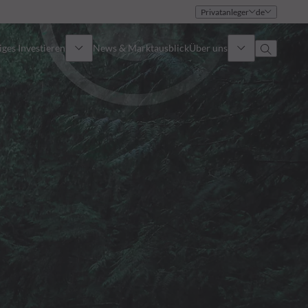
Privatanleger
de
ges Investieren
News & Marktausblick
Über uns
Überblick
Identität
Ansatz
Führungsteam
Publikationen
Vertriebsteam
Standorte
Kontakt