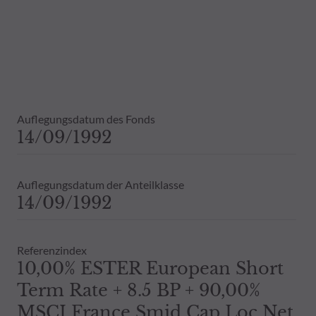
Die steuerliche Behandlung von Anlage
Daher wird empfohlen, sich vor einer 
Dies beinhaltet bei Vorliegen eines 
Bestandsinformationen zu allen von
Vergangenheit darf nicht als Hinweis 
ausdrückliche oder stillschweigende 
Auflegungsdatum des Fonds
14/09/1992
Auflegungsdatum der Anteilklasse
14/09/1992
Referenzindex
10,00% ESTER European Short
Term Rate + 8.5 BP + 90,00%
MSCI France Smid Cap Loc Net