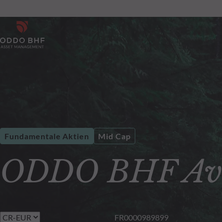
Fundamentale Aktien
Mid Cap
ODDO BHF Av
FR0000989899