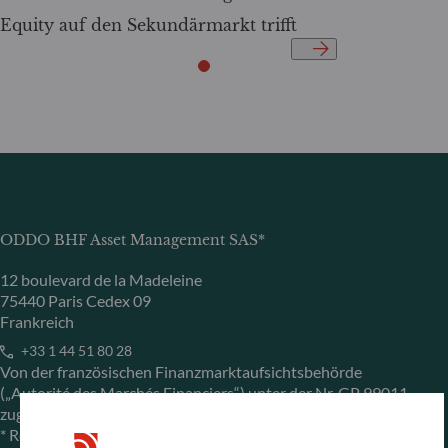
Equity auf den Sekundärmarkt trifft
ODDO BHF Asset Management SAS*
12 boulevard de la Madeleine
75440 Paris Cedex 09
Frankreich
+33 1 44 51 80 28
Von der französischen Finanzmarktaufsichtsbehörde
(„Autorité des Marchés Financiers“) unter der Nr. GP 99011
zugelassene Fondsverwaltungsgesellschaft
* Rechtlich verantwortlich für die Inhalte der Internetseite