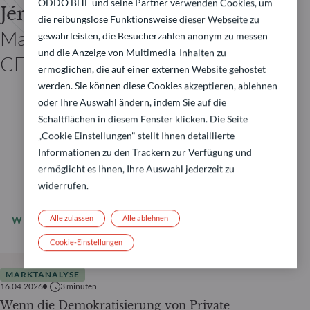
ODDO BHF und seine Partner verwenden Cookies, um
Jérôme Marie
die reibungslose Funktionsweise dieser Webseite zu
Managing Director und Deputy
gewährleisten, die Besucherzahlen anonym zu messen
und die Anzeige von Multimedia-Inhalten zu
CEO
ermöglichen, die auf einer externen Website gehostet
werden. Sie können diese Cookies akzeptieren, ablehnen
oder Ihre Auswahl ändern, indem Sie auf die
Schaltflächen in diesem Fenster klicken. Die Seite
„Cookie Einstellungen" stellt Ihnen detaillierte
Informationen zu den Trackern zur Verfügung und
ermöglicht es Ihnen, Ihre Auswahl jederzeit zu
widerrufen.
Alle zulassen
Alle ablehnen
WEITERLESEN
Alle News
Cookie-Einstellungen
MARKTANALYSE
16.04.2026
3
minuten
Wenn die Demokratisierung von Private