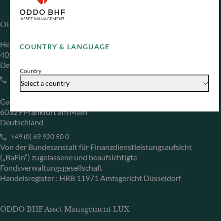
ODDO BHF Asset Management GmbH
Herzogstraße 15
COUNTRY & LANGUAGE
40217 Düsseldorf
Deutschland
Country
+49 (0) 211 239 24 01
Select a country
Gallusanlage 8
60329 Frankfurt am Main
Deutschland
+49 (0) 69 920 50 0
Von der Bundesanstalt für Finanzdienstleistungsaufsicht
(„BaFin“) zugelassene und beaufsichtigte
Fondsverwaltungsgesellschaft
Handelsregister : HRB 11971 Amtsgericht Düsseldorf
ODDO BHF Asset Management LUX