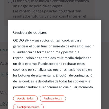
El fondo que se indica a continuación conlleva
un riesgo de pérdida de capital.
Las rentabilidades pasadas no garantizan
resultados futuros y no son constantes en el
tiempo
Gestión de cookies
ODDO BHF y sus socios utilizan cookies para
garantizar el buen funcionamiento de este sitio, medir
DATOS FUNDAMENTALES
su audiencia de forma anónima y permitir la
reproducción de contenidos multimedia alojados en
Activos gestionados del fondo a 16.12.2025
un sitio externo. Puede aceptar o rechazar estas
cookies o personalizar sus opciones haciendo clic en
108.19 M €
los botones de esta ventana. El botón de configuración
de las cookies le da detalles de todas las cookies y le
permite cambiar sus opciones en cualquier momento.
Valor liquidativo a 16.12.2025
Aceptar todas
Rechazar todas
537.77 €
Configurar cookies