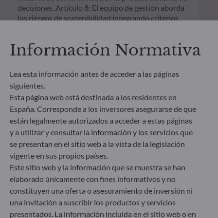
decisiones. Artículo 8: El equipo de gestión aborda
los riesgos de sostenibilidad integrando criterios
ESG (medioambientales, sociales y/o de gobierno
corporativo) en su proceso de toma de decisiones
Información Normativa
de inversión. Artículo 9: El equipo de gestión
persigue un objetivo de inversión estrictamente
sostenible que contribuye de forma significativa a
Lea esta información antes de acceder a las páginas
los desafíos de la transición ecológica y aborda los
siguientes.
riesgos de sostenibilidad mediante las
Esta página web está destinada a los residentes en
calificaciones proporcionadas por el proveedor de
España. Corresponde a los inversores asegurarse de que
datos ESG externo de la Sociedad gestora.
están legalmente autorizados a acceder a estas páginas
y a utilizar y consultar la información y los servicios que
se presentan en el sitio web a la vista de la legislación
vigente en sus propios países.
Este sitio web y la información que se muestra se han
elaborado únicamente con fines informativos y no
constituyen una oferta o asesoramiento de inversión ni
una invitación a suscribir los productos y servicios
presentados. La información incluida en el sitio web o en