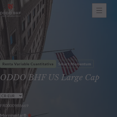
Renta Variable Cuantitativa
Smart Momentum
ODDO BHF US Large Cap
FR0000988669
Morningstar®