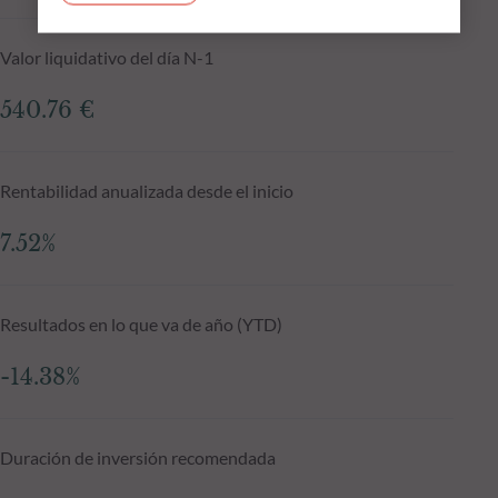
Valor liquidativo del día N-1
540.76 €
Rentabilidad anualizada desde el inicio
7.52%
Resultados en lo que va de año (YTD)
-14.38%
Duración de inversión recomendada