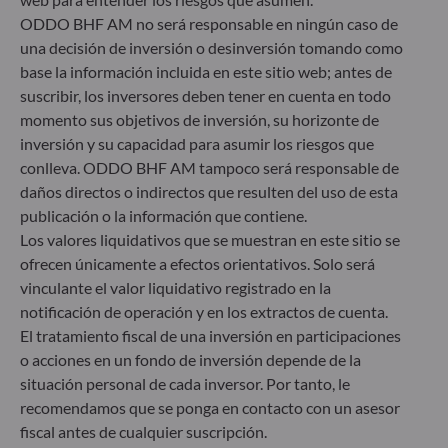
ODDO BHF AM no será responsable en ningún caso de
Gallusanlage 8
una decisión de inversión o desinversión tomando como
60329 Frankfurt am Main
base la información incluida en este sitio web; antes de
Alemania
suscribir, los inversores deben tener en cuenta en todo
+49 (0) 69 920 50 0
momento sus objetivos de inversión, su horizonte de
Sociedad Gestora de Carteras autorizada por la
inversión y su capacidad para asumir los riesgos que
Bundesanstalt für Finanzdienstleistungsaufsicht (“BaFin”)
conlleva. ODDO BHF AM tampoco será responsable de
Registro Comercial: HRB 11971 juzgado de primera
instancia de Düsseldorf
daños directos o indirectos que resulten del uso de esta
publicación o la información que contiene.
Los valores liquidativos que se muestran en este sitio se
ODDO BHF Asset Management LUX
ofrecen únicamente a efectos orientativos. Solo será
vinculante el valor liquidativo registrado en la
6, rue Gabriel Lippmann
notificación de operación y en los extractos de cuenta.
L-5365 Munsbach
Luxemburgo
El tratamiento fiscal de una inversión en participaciones
o acciones en un fondo de inversión depende de la
+352 45 76 76 245
situación personal de cada inversor. Por tanto, le
Sociedad gestora de carteras autorizada por la Commission
de Surveillance du Secteur Financier (CSSF) – Registro
recomendamos que se ponga en contacto con un asesor
Mercantil: B 29891
fiscal antes de cualquier suscripción.