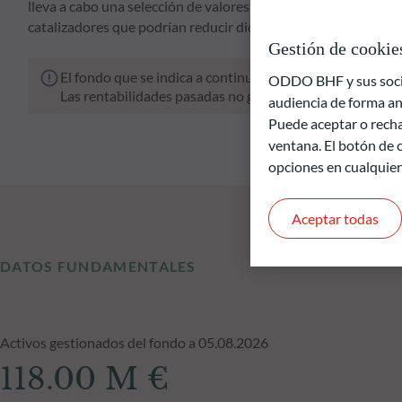
lleva a cabo una selección de valores que cotizan con descuent
catalizadores que podrían reducir dicho descuento.
Gestión de cookie
El fondo que se indica a continuación conlleva un riesgo 
ODDO BHF y sus socios
Las rentabilidades pasadas no garantizan resultados fut
audiencia de forma an
Puede aceptar o recha
ventana. El botón de c
opciones en cualquie
Aceptar todas
DATOS FUNDAMENTALES
Activos gestionados del fondo a 05.08.2026
118.00 M €