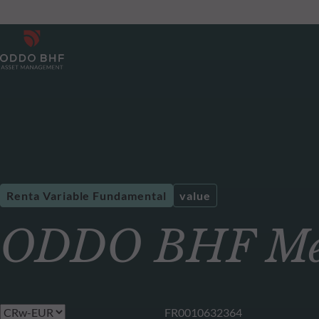
Renta Variable Fundamental
value
ODDO BHF Mét
FR0010632364