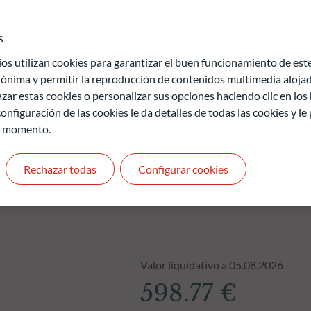
o respecto de su valor intrínseco y se benefician de uno o varios
s
de pérdida de capital.
 utilizan cookies para garantizar el buen funcionamiento de este 
uros y no son constantes en el tiempo
ónima y permitir la reproducción de contenidos multimedia alojado
zar estas cookies o personalizar sus opciones haciendo clic en los
onfiguración de las cookies le da detalles de todas las cookies y l
r momento.
Rechazar todas
Configurar cookies
Valor liquidativo a 05.08.2026
598.77 €