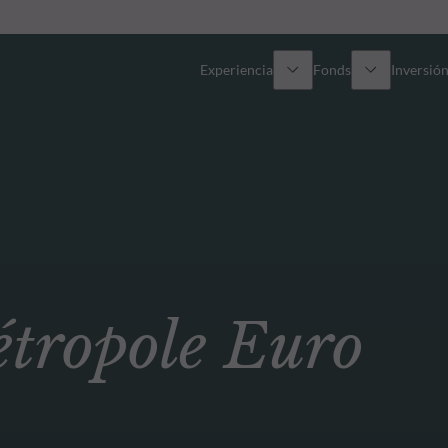
Experiencia
Fonds
Inversión
Resumen general
Todos los fondos
Res
Renta variable
Selección de fondos
Enf
Renta Fija
Fondos White Label
Publ
ropole Euro
Multiactivos
Cómo suscribirse
Activos privados