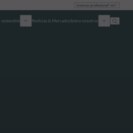
Inversor profesional
es
 sostenible
Noticias & Mercados
Sobre nosotros
umen general
Identidad
oque
Gobierno
icaciones
Equipo de ventas
Oficinas
Contacto