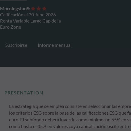
Morningstar®
Calificación al 30 June 2026
Renta Variable Large Cap de la
Euro Zone
Suscribirse
Informe mensual
PRESENTATION
La estrategia que se emplea consiste en seleccionar las empres
los criterios ESG sobre la base de las calificaciones ESG que 
euro. El subfondo deberá invertir, como mínimo, un 65% en val
como hasta el 35% en valores cuya capitalización oscile entre 