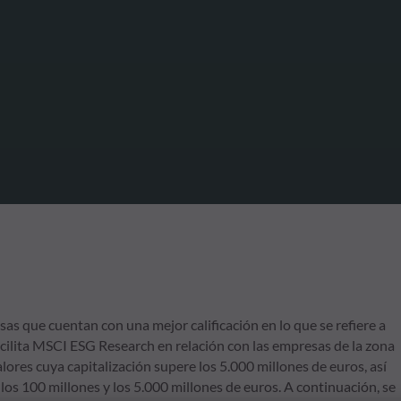
as que cuentan con una mejor calificación en lo que se refiere a
facilita MSCI ESG Research en relación con las empresas de la zona
ores cuya capitalización supere los 5.000 millones de euros, así
los 100 millones y los 5.000 millones de euros. A continuación, se