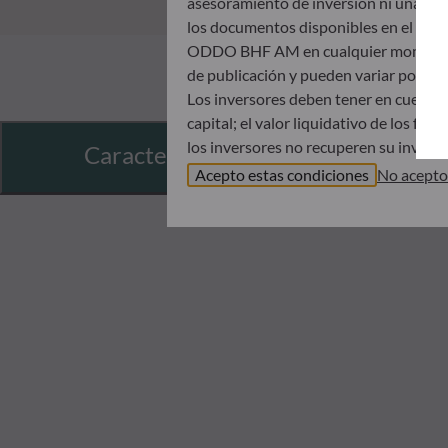
asesoramiento de inversión ni una invit
los documentos disponibles en el mismo
ODDO BHF AM en cualquier momento sin 
de publicación y pueden variar poster
Los inversores deben tener en cuenta 
capital; el valor liquidativo de los f
los inversores no recuperen su inversió
Características
Antes de suscribir un fondo, se aconse
Acepto estas condiciones
No acepto
Documento de datos fundamentales (DDF
ODDO BHF AM no será responsable en 
incluida en este sitio web; antes de s
horizonte de inversión y su capacida
indirectos que resulten del uso de est
Los valores liquidativos que se muestra
registrado en la notificación de operac
El tratamiento fiscal de una inversión
inversor. Por tanto, le recomendamos q