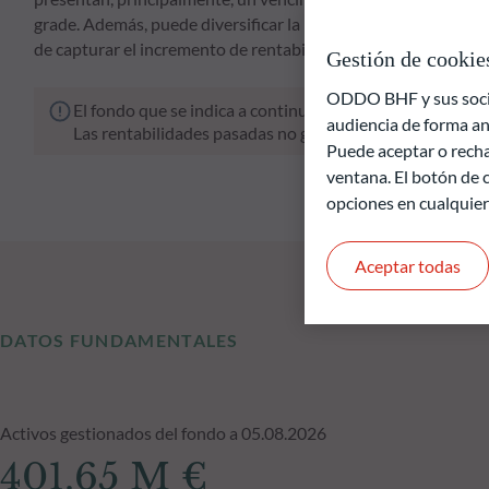
grade. Además, puede diversificar la inversión en un máximo d
de capturar el incremento de rentabilidad derivado de la inve
Gestión de cookie
ODDO BHF y sus socios
El fondo que se indica a continuación conlleva un riesgo 
audiencia de forma an
Las rentabilidades pasadas no garantizan resultados fut
Puede aceptar o recha
ventana. El botón de c
opciones en cualquie
Aceptar todas
DATOS FUNDAMENTALES
Activos gestionados del fondo a 05.08.2026
401.65 M €