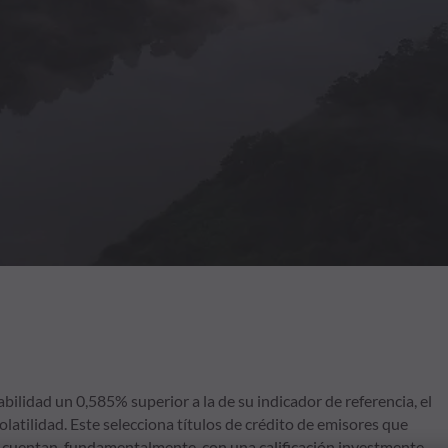
bilidad un 0,585% superior a la de su indicador de referencia, el
atilidad. Este selecciona títulos de crédito de emisores que
y cuentan, fundamentalmente, con una calificación investmente