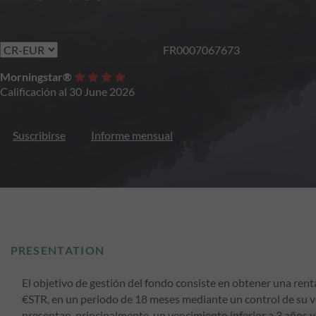
FR0007067673
Morningstar®
Calificación al 30 June 2026
Suscribirse
Informe mensual
PRESENTATION
El objetivo de gestión del fondo consiste en obtener una renta
€STR, en un periodo de 18 meses mediante un control de su vol
presentan, principalmente, un vencimiento inferior a 3 años 