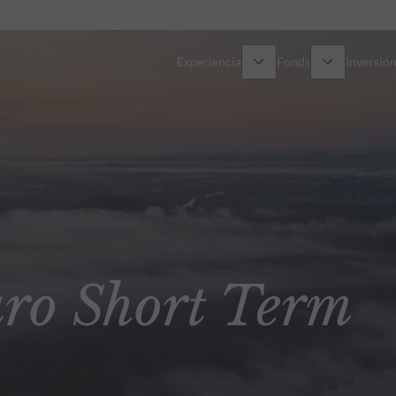
Experiencia
Fonds
Inversión
Resumen general
Todos los fondos
Res
Renta variable
Selección de fondos
Enf
Renta Fija
Fondos White Label
Publ
o Short Term
Multiactivos
Cómo suscribirse
Activos privados