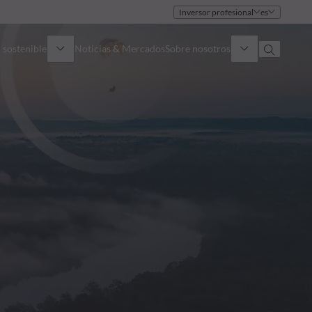
Inversor profesional
es
 sostenible
Noticias & Mercados
Sobre nosotros
umen general
Identidad
oque
Gobierno
icaciones
Equipo de ventas
Oficinas
Contacto