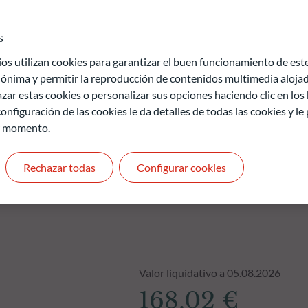
el 10% del patrimonio en títulos de alto rendimiento con el fin
rsión en títulos especulativos de alto rendimiento.
s
 utilizan cookies para garantizar el buen funcionamiento de este 
de pérdida de capital.
ónima y permitir la reproducción de contenidos multimedia alojado
uros y no son constantes en el tiempo
zar estas cookies o personalizar sus opciones haciendo clic en los
onfiguración de las cookies le da detalles de todas las cookies y l
r momento.
Rechazar todas
Configurar cookies
Valor liquidativo a 05.08.2026
168.02 €