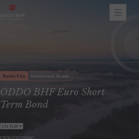
Renta Fija
Investment Grade
ODDO BHF Euro Short
Term Bond
FR0013279940