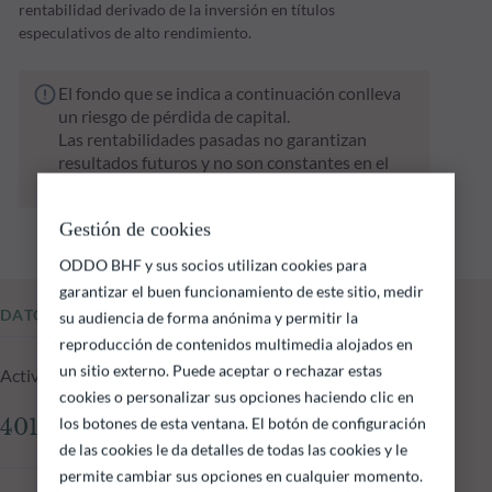
rentabilidad derivado de la inversión en títulos
especulativos de alto rendimiento.
El fondo que se indica a continuación conlleva
un riesgo de pérdida de capital.
Las rentabilidades pasadas no garantizan
resultados futuros y no son constantes en el
tiempo
Gestión de cookies
ODDO BHF y sus socios utilizan cookies para
garantizar el buen funcionamiento de este sitio, medir
DATOS FUNDAMENTALES
su audiencia de forma anónima y permitir la
reproducción de contenidos multimedia alojados en
un sitio externo. Puede aceptar o rechazar estas
Activos gestionados del fondo a 05.08.2026
cookies o personalizar sus opciones haciendo clic en
los botones de esta ventana. El botón de configuración
401.65 M €
de las cookies le da detalles de todas las cookies y le
permite cambiar sus opciones en cualquier momento.