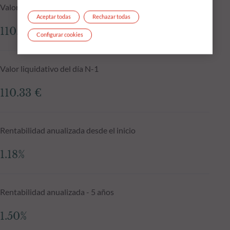
Valor liquidativo a 05.08.2026
Aceptar todas
Rechazar todas
110.32 €
Configurar cookies
Valor liquidativo del día N-1
110.33 €
Rentabilidad anualizada desde el inicio
1.18%
Rentabilidad anualizada - 5 años
1.50%