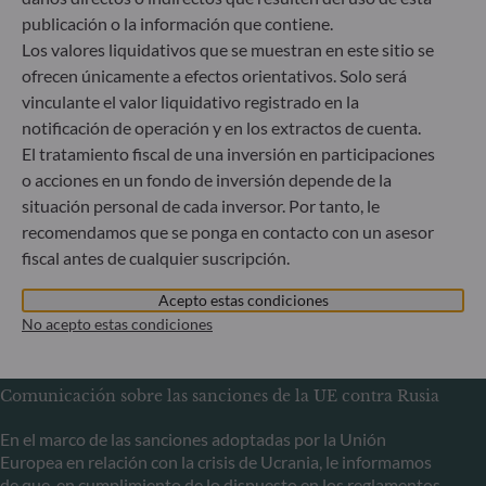
Sociedad Gestora de Carteras autorizada por la
publicación o la información que contiene.
Bundesanstalt für Finanzdienstleistungsaufsicht (“BaFin”)
Registro Comercial: HRB 11971 juzgado de primera
Los valores liquidativos que se muestran en este sitio se
instancia de Düsseldorf
ofrecen únicamente a efectos orientativos. Solo será
vinculante el valor liquidativo registrado en la
notificación de operación y en los extractos de cuenta.
ODDO BHF Asset Management LUX
El tratamiento fiscal de una inversión en participaciones
o acciones en un fondo de inversión depende de la
6, rue Gabriel Lippmann
L-5365 Munsbach
situación personal de cada inversor. Por tanto, le
Luxemburgo
recomendamos que se ponga en contacto con un asesor
fiscal antes de cualquier suscripción.
+352 45 76 76 245
Sociedad gestora de carteras autorizada por la Commission
Acepto estas condiciones
de Surveillance du Secteur Financier (CSSF) – Registro
No acepto estas condiciones
Mercantil: B 29891
Comunicación sobre las sanciones de la UE contra Rusia
En el marco de las sanciones adoptadas por la Unión
Europea en relación con la crisis de Ucrania, le informamos
de que, en cumplimiento de lo dispuesto en los reglamentos