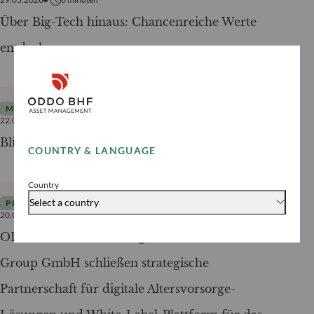
Über Big-Tech hinaus: Chancenreiche Werte
entdecken
MARKTANALYSE
22.05.2026
3
minuten
Blick über den Konflikt hinaus
COUNTRY & LANGUAGE
Country
Select a country
PRESSEMITTEILUNGEN
20.05.2026
2
minuten
ODDO BHF Asset Management und Xaver
Group GmbH schließen strategische
Partnerschaft für digitale Altersvorsorge-