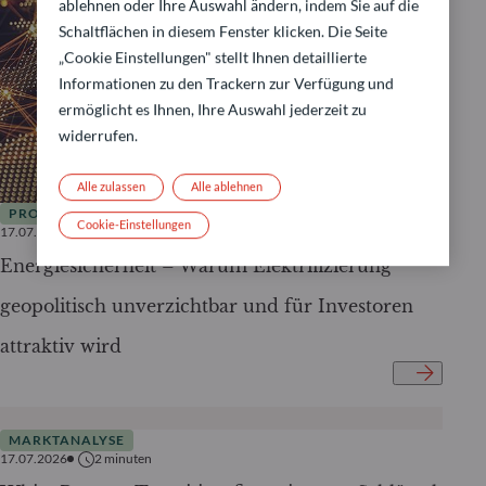
ablehnen oder Ihre Auswahl ändern, indem Sie auf die
Schaltflächen in diesem Fenster klicken. Die Seite
„Cookie Einstellungen" stellt Ihnen detaillierte
Informationen zu den Trackern zur Verfügung und
ermöglicht es Ihnen, Ihre Auswahl jederzeit zu
widerrufen.
Alle zulassen
Alle ablehnen
PRODUKTE
Cookie-Einstellungen
17.07.2026
3
minuten
Energiesicherheit – Warum Elektrifizierung
geopolitisch unverzichtbar und für Investoren
attraktiv wird
MARKTANALYSE
17.07.2026
2
minuten