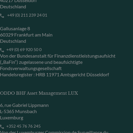
40217 Düsseldorf
Deutschland
+49 (0) 211 239 24 01
Gallusanlage 8
60329 Frankfurt am Main
Deutschland
+49 (0) 69 920 50 0
Von der Bundesanstalt für Finanzdienstleistungsaufsicht
(„BaFin“) zugelassene und beaufsichtigte
Fondsverwaltungsgesellschaft
Handelsregister : HRB 11971 Amtsgericht Düsseldorf
ODDO BHF Asset Management LUX
6, rue Gabriel Lippmann
L-5365 Munsbach
Luxemburg
+352 45 76 76 245
Von der Luxemburger Commission de Surveillance du