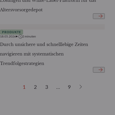
Lösungen und White-Label-Plattform für das
Altersvorsorgedepot
PRODUKTE
18.05.2026
2
minuten
Durch unsichere und schnelllebige Zeiten
navigieren mit systematischen
Trendfolgestrategien
1
2
3
…
9