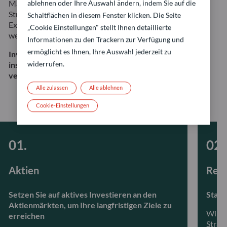
ablehnen oder Ihre Auswahl ändern, indem Sie auf die
Managementteams gewährleistet eine konsequente
Strategieumsetzung. Dank unserer umfassenden
Schaltflächen in diesem Fenster klicken. Die Seite
Expertise in allen Anlageklassen können wir reagieren,
„Cookie Einstellungen" stellt Ihnen detaillierte
wenn sich Ihre Ziele ändern.
Informationen zu den Trackern zur Verfügung und
ermöglicht es Ihnen, Ihre Auswahl jederzeit zu
Investitionen in diese Anlageklassen sind
widerrufen.
insbesondere mit dem Risiko eines Kapitalverlusts
verbunden.
Alle zulassen
Alle ablehnen
Cookie-Einstellungen
Aktien
Ren
Setzen Sie auf aktives Investieren an den
Stabi
Aktienmärkten, um Ihre langfristigen Ziele zu
Wir b
erreichen
Strat