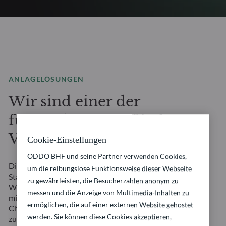
ANLAGELÖSUNGEN
Wir sind einer der
führenden europäischen
Vermögensverwalter.
Cookie-Einstellungen
ODDO BHF und seine Partner verwenden Cookies,
Die Finanzlandschaft von morgen erfordert mehr als
um die reibungslose Funktionsweise dieser Webseite
Standardlösungen. Sie erfordert echte Partnerschaft.
zu gewährleisten, die Besucherzahlen anonym zu
Wir verbinden unsere deutsch-französische Tradition
messen und die Anzeige von Multimedia-Inhalten zu
mit zukunftsorientierten Ansätzen. So schaffen wir
ermöglichen, die auf einer externen Website gehostet
Chancen, die auf Ihre sich wandelnden Bedürfnisse
werden. Sie können diese Cookies akzeptieren,
zugeschnitten sind. Die Stabilität unserer