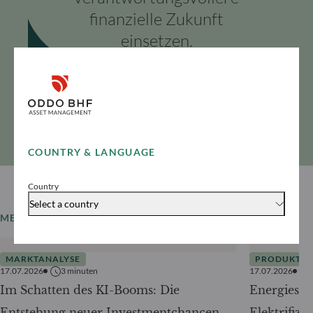
finanzielle Zukunft
einsetzen.
Nicolas Chaput
Global CEO
COUNTRY & LANGUAGE
Country
Select a country
MEHR LESEN
Alle News
MARKTANALYSE
PRODUKTE
17.07.2026
3
minuten
17.07.2026
Im Schatten des KI-Booms: Die
Energiesic
Entstehung neuer Investmentchancen
Elektrifizi