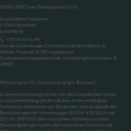
ODDO BHF Asset Management LUX
6, rue Gabriel Lippmann
L-5365 Munsbach
Luxemburg
+352 45 76 76 245
Von der Luxemburger Commission de Surveillance du
Secteur Financier (CSSF) zugelassene
Fondsverwaltungsgesellschaft, Handelsregisternummer: B
29891
Mitteilung zu EU-Sanktionen gegen Russland
In Übereinstimmung mit den von der Europäischen Union
im Zusammenhang mit der Ukraine-Krise verhängten
Sanktionen informieren wir Sie darüber, dass es gemäß den
Bestimmungen der Verordnungen (EU) Nr. 833/2014 und
(EU) Nr. 398/2022 allen russischen und belarussischen
Staatsangehörigen sowie allen natürlichen Personen mit
Wohnsitz in Russland oder Belarus bzw. allen juristischen