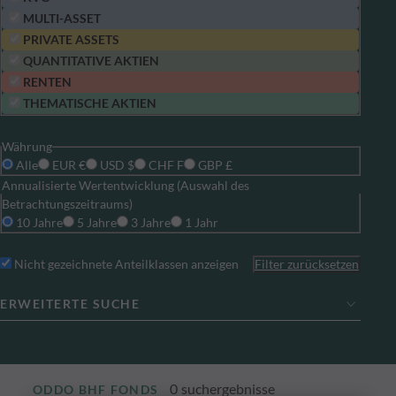
MULTI-ASSET
PRIVATE ASSETS
QUANTITATIVE AKTIEN
RENTEN
THEMATISCHE AKTIEN
Währung
Alle
EUR €
USD $
CHF F
GBP £
Annualisierte Wertentwicklung (Auswahl des
Betrachtungszeitraums)
10 Jahre
5 Jahre
3 Jahre
1 Jahr
Nicht gezeichnete Anteilklassen anzeigen
Filter zurücksetzen
ERWEITERTE SUCHE
0
suchergebnisse
ODDO BHF FONDS