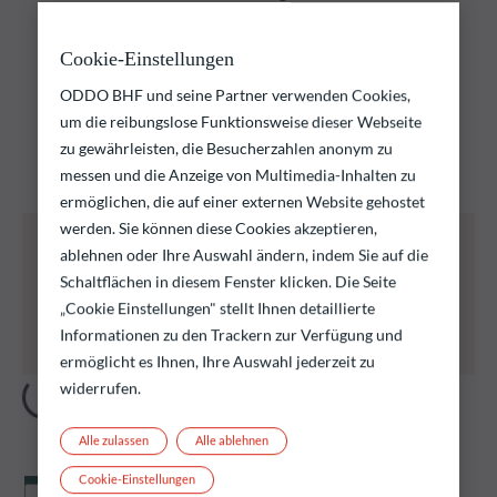
Entdecken Sie unsere
Cookie-Einstellungen
Fonds
ODDO BHF und seine Partner verwenden Cookies,
um die reibungslose Funktionsweise dieser Webseite
Entdecken Sie unsere Fondsauswahl und finden Sie die
zu gewährleisten, die Besucherzahlen anonym zu
Fonds, die Ihren Anlagezielen entsprechen
messen und die Anzeige von Multimedia-Inhalten zu
ermöglichen, die auf einer externen Website gehostet
werden. Sie können diese Cookies akzeptieren,
Alle nachstehend aufgeführten Fonds bergen das
ablehnen oder Ihre Auswahl ändern, indem Sie auf die
Risiko eines Kapitalverlusts.
Schaltflächen in diesem Fenster klicken. Die Seite
Wir erinnern daran, dass die Wertentwicklung in
der Vergangenheit keine Rückschlüsse auf die
„Cookie Einstellungen" stellt Ihnen detaillierte
künftige Wertentwicklung zulässt. Sie schwankt im
Informationen zu den Trackern zur Verfügung und
Laufe der Zeit.
ermöglicht es Ihnen, Ihre Auswahl jederzeit zu
widerrufen.
Alle zulassen
Alle ablehnen
Cookie-Einstellungen
Nettoinventarwert