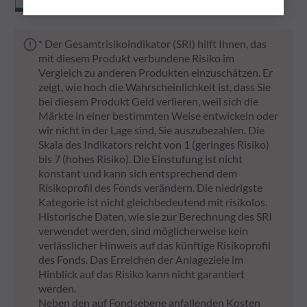
* Der Gesamtrisikoindikator (SRI) hilft Ihnen, das
mit diesem Produkt verbundene Risiko im
Vergleich zu anderen Produkten einzuschätzen. Er
zeigt, wie hoch die Wahrscheinlichkeit ist, dass Sie
bei diesem Produkt Geld verlieren, weil sich die
Märkte in einer bestimmten Weise entwickeln oder
wir nicht in der Lage sind, Sie auszubezahlen. Die
Skala des Indikators reicht von 1 (geringes Risiko)
bis 7 (hohes Risiko). Die Einstufung ist nicht
konstant und kann sich entsprechend dem
Risikoprofil des Fonds verändern. Die niedrigste
Kategorie ist nicht gleichbedeutend mit risikolos.
Historische Daten, wie sie zur Berechnung des SRI
verwendet werden, sind möglicherweise kein
verlässlicher Hinweis auf das künftige Risikoprofil
des Fonds. Das Erreichen der Anlageziele im
Hinblick auf das Risiko kann nicht garantiert
werden.
Neben den auf Fondsebene anfallenden Kosten