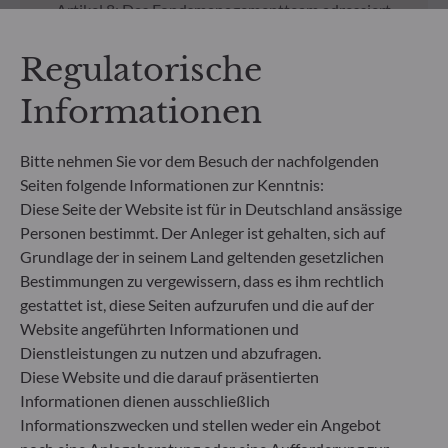
Artikel 8: Das Fondsmanagementteam adressiert
Nachhaltigkeitsrisiken, indem es ESG-Kriterien
(Umwelt und/oder Soziales und/oder Governance)
Regulatorische
in den Anlageentscheidungsprozess einbezieht.
Artikel 9: Das Fondsmanagementteam verfolgt ein
Informationen
striktes nachhaltiges Anlageziel, das wesentlich zu
den Herausforderungen des ökologischen
Übergangs beiträgt, und adressiert
Bitte nehmen Sie vor dem Besuch der nachfolgenden
Nachhaltigkeitsrisiken durch Ratings, die vom
Seiten folgende Informationen zur Kenntnis:
externen ESG-Datenanbieter der
Diese Seite der Website ist für in Deutschland ansässige
Verwaltungsgesellschaft bereitgestellt werden.
Personen bestimmt. Der Anleger ist gehalten, sich auf
Grundlage der in seinem Land geltenden gesetzlichen
NICHT GEZEICHNETE ANTEILKLASSEN
Bestimmungen zu vergewissern, dass es ihm rechtlich
Regulatorische
gestattet ist, diese Seiten aufzurufen und die auf der
Website angeführten Informationen und
Unterlagen zu nicht
Dienstleistungen zu nutzen und abzufragen.
Diese Website und die darauf präsentierten
gezeichneten Anteilen an
Informationen dienen ausschließlich
unseren Fonds
Informationszwecken und stellen weder ein Angebot