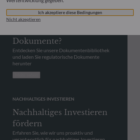
Wertentwicklung gegeben.
REGULATORISCHE INFORMATIONEN
Ich akzeptiere diese Bedingungen
Wo finde ich
Nicht akzeptieren
regulatorische
Dokumente?
Entdecken Sie unsere Dokumentenbibliothek
und laden Sie regulatorische Dokumente
herunter
Mehr sehen
NACHHALTIGES INVESTIEREN
Nachhaltiges Investieren
fördern
Erfahren Sie, wie wir uns proaktiv und
verantwortlich für nachhaltiges Investieren