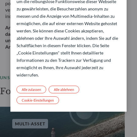
um die reibungslose Funktionsweise dieser Webseite
potenzielle Renditequellen, lassen sich flexibel an
zu gewährleisten, die Besucherzahlen anonym zu
veränderte Marktbedingungen anpassen und
individuell auf Ihre Finanzziele abstimmen.
messen und die Anzeige von Multimedia-Inhalten zu
ermöglichen, die auf einer externen Website gehostet
Anlagen in diese Strategie beinhalten unter anderem
werden. Sie können diese Cookies akzeptieren,
das Risiko eines Kapitalverlusts sowie Aktien-, Zins-
ablehnen oder Ihre Auswahl ändern, indem Sie auf die
und Kreditrisiken. Dies stellt keine
Schaltflächen in diesem Fenster klicken. Die Seite
Anlageempfehlung dar.
„Cookie Einstellungen" stellt Ihnen detaillierte
Informationen zu den Trackern zur Verfügung und
ermöglicht es Ihnen, Ihre Auswahl jederzeit zu
widerrufen.
UNSER LEISTUNGSSPEKTRUM
Fondsauswahl
Alle zulassen
Alle ablehnen
Cookie-Einstellungen
MULTI-ASSET