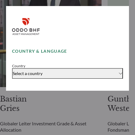
COUNTRY & LANGUAGE
Country
Select a country
Bastian
Gunthe
Gries
Westen
Globaler Leiter Investment Grade & Asset
Globaler Leit
Allocation
Fondsmanag