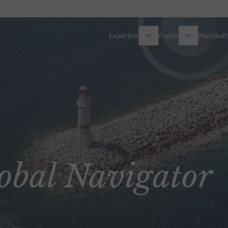
Expertise
Fonds
Nachhalti
Alle Fonds
Überblick
Fondsauswahl
Aktien
Partner-Publikumsfonds
Renten
bal Navigator
Wie kann ich Fonds zeichnen?
Multi-Asset
Aktive ETFs
Private Assets