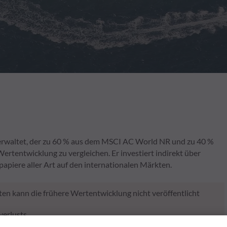
verwaltet, der zu 60 % aus dem MSCI AC World NR und zu 40 %
tentwicklung zu vergleichen. Er investiert indirekt über
piere aller Art auf den internationalen Märkten.
en kann die frühere Wertentwicklung nicht veröffentlicht
verlusts.
rgangenheit keine Rückschlüsse auf die künftige