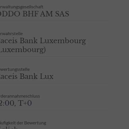
 Eine Wertentwicklung in der
rwaltungsgesellschaft
n, und es wird keine -
ODDO BHF AM SAS
klung gegeben.
rwahrstelle
aceis Bank Luxembourg
Luxembourg)
wertungsstelle
aceis Bank Lux
derannahmeschluss
2:00, T+0
ufigkeit der Bewertung