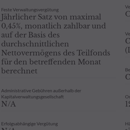
 ODDO BHF AM GmbH in Deutschland aufgelegten Publikumsfonds.
Ve
oder Garantie für die zukünftige Wertentwicklung angesehen werde
Feste Verwaltungsvergütung
- Zusicherung oder Gewährleistung einer zukünftigen Wertentwic
Jährlicher Satz von maximal
0,45%, monatlich zahlbar und
auf der Basis des
Ve
C
durchschnittlichen
(
Nettovermögens des Teilfonds
für den betreffenden Monat
berechnet
Be
C
Administrative Gebühren außerhalb der
Kapitalverwaltungsgesellschaft
Or
N/A
1
Erfolgsabhängige Vergütung
Hä