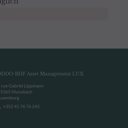
äglich
DDO BHF Asset Management LUX
, rue Gabriel Lippmann
-5365 Munsbach
uxemburg
+352 45 76 76 245