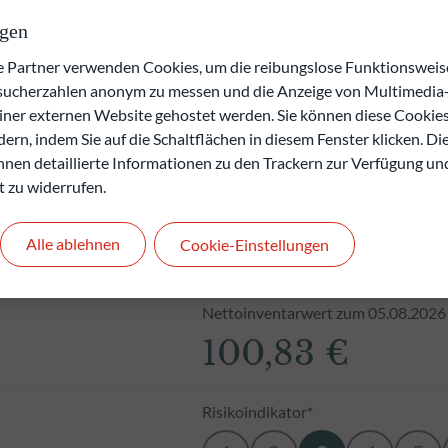
.
ngen
den.
artner verwenden Cookies, um die reibungslose Funktionsweise
esucherzahlen anonym zu messen und die Anzeige von Multimedia-
einer externen Website gehostet werden. Sie können diese Cookie
ern, indem Sie auf die Schaltflächen in diesem Fenster klicken. Di
 Ihnen detaillierte Informationen zu den Trackern zur Verfügung un
t zu widerrufen.
Alle ablehnen
Cookie-Einstellungen
Nettoinventarwert zum 05.08.2026
100,83 €
Risikoindikator*