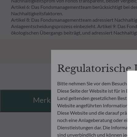
Nachhaltigkeitsprofil von Fonds transparent, besser verglei
Artikel 6: Das Fondsmanagementteam berücksichtigt bei de
Nachhaltigkeitsfaktoren.
Artikel 8: Das Fondsmanagementteam adressiert Nachhaltigk
Anlageentscheidungsprozess einbezieht. Artikel 9: Das Fon
ökologischen Übergangs beiträgt, und adressiert Nachhaltig
Regulatorische
Bitte nehmen Sie vor dem Besuch der 
Diese Seite der Website ist für in Deu
Land geltenden gesetzlichen Bestimmung
Merkmale
Website angeführten Informationen u
Diese Website und die darauf präsent
noch eine Anlageberatung oder eine 
Dienstleistungen dar. Die Informatio
sind unverbindlich und können jeder