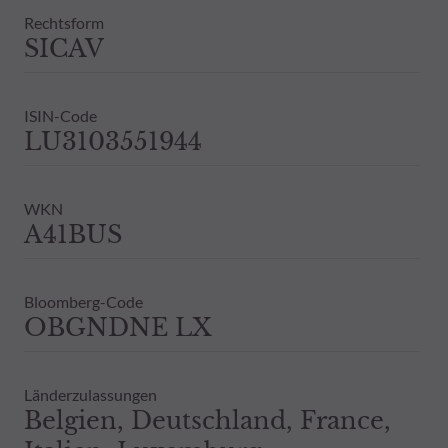
Bestandsinformationen zu allen von
Rechtsform
Vergangenheit darf nicht als Hinweis 
SICAV
ausdrückliche oder stillschweigende 
ISIN-Code
LU3103551944
WKN
A41BUS
Bloomberg-Code
OBGNDNE LX
Länderzulassungen
Belgien, Deutschland, France,