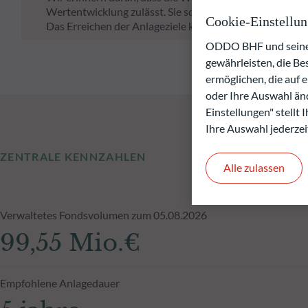
Wertentwicklung zulässt. Sie schwankt im Laufe der Zeit
Cookie-Einstellu
Das Erreichen der Anlageziele kann nicht garantiert wer
ODDO BHF und seine P
gewährleisten, die B
ermöglichen, die auf 
oder Ihre Auswahl änd
Einstellungen" stellt
Ihre Auswahl jederzei
ZENTRALE KENNZAHLEN
Alle zulassen
Verwaltetes Fondsvolumen zum 05.08.2026
99,55 Mio.€
Empfohlene Anlagedauer