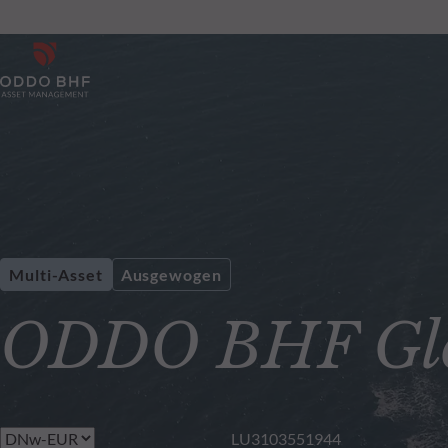
Multi-Asset
Ausgewogen
ODDO BHF Glo
LU3103551944