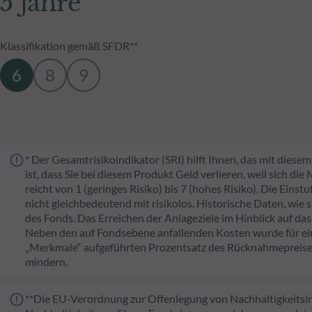
5 jahre
Klassifikation gemäß SFDR**
6
8
9
* Der Gesamtrisikoindikator (SRI) hilft Ihnen, das mit dies
ist, dass Sie bei diesem Produkt Geld verlieren, weil sich di
reicht von 1 (geringes Risiko) bis 7 (hohes Risiko). Die Eins
nicht gleichbedeutend mit risikolos. Historische Daten, wie 
des Fonds. Das Erreichen der Anlageziele im Hinblick auf das
Neben den auf Fondsebene anfallenden Kosten wurde für ei
„Merkmale“ aufgeführten Prozentsatz des Rücknahmepreises
mindern.
**Die EU-Verordnung zur Offenlegung von Nachhaltigkeitsinf