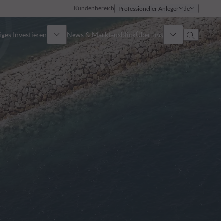
Kundenbereich
Professioneller Anleger
de
ges Investieren
News & Marktausblick
Über uns
Überblick
Identität
Ansatz
Führungsteam
Publikationen
Vertriebsteam
Standorte
Kontakt