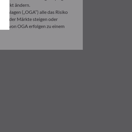
itpunkt ändern.
 Anlagen („OGA“) alle das Risiko
ation der Märkte steigen oder
ahmen von OGA erfolgen zu einem
. Er ist verpflichtet, das
zusehen, um sich über die Risiken,
ner Anlage, die auf der
 Anleger in jedem Fall seine
ndenen Risiken zu begegnen.
ng der vorliegenden
er in der Ausführungsanzeige und
on eines jeden Anlegers abhängig.
n sind auf Anfrage erhältlich.
tlichen Verzögerung auch