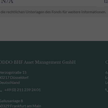
N/A
t
 die rechtlichen Unterlagen des Fonds für weitere Informationen.
ODDO BHF Asset Management GmbH
O
Herzogstraße 15
6
40217 Düsseldorf
L
Deutschland
L
+49 (0) 211 239 24 01
Gallusanlage 8
60329 Frankfurt am Main