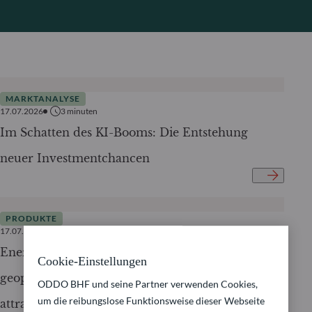
MARKTANALYSE
17.07.2026
3
minuten
Im Schatten des KI-Booms: Die Entstehung
neuer Investmentchancen
PRODUKTE
17.07.2026
3
minuten
Energiesicherheit – Warum Elektrifizierung
Cookie-Einstellungen
geopolitisch unverzichtbar und für Investoren
ODDO BHF und seine Partner verwenden Cookies,
um die reibungslose Funktionsweise dieser Webseite
attraktiv wird