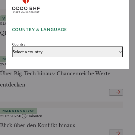
VIDEOS
01.06.2026
< 1
minute
COUNTRY & LANGUAGE
Q1/2026 Update ODDO BHF Polaris
Country
Select a country
MARKTANALYSE
29.05.2026
6
minuten
Über Big-Tech hinaus: Chancenreiche Werte
entdecken
MARKTANALYSE
22.05.2026
3
minuten
Blick über den Konflikt hinaus