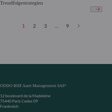
Trendfolgestrategien
1
2
3
…
9
ODDO BHF Asset Management SAS*
12 boulevard de la Madeleine
75440 Paris Cedex 09
Frankreich