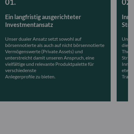
Ein langfristig ausgerichteter
Inno
Investmentansatz
Stra
Unser dualer Ansatz setzt sowohl auf
Unser
börsennotierte als auch auf nicht börsennotierte
die W
Vermögenswerte (Private Assets) und
Theme
unterstreicht damit unseren Anspruch, eine
Strukt
vielfältige und relevante Produktpalette für
Innov
verschiedenste
etwa 
Anlegerprofile zu bieten.
Trade