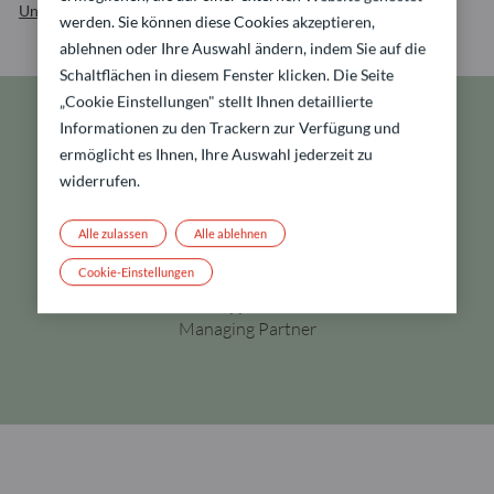
Unsere Broschüre herunterladen
werden. Sie können diese Cookies akzeptieren,
ablehnen oder Ihre Auswahl ändern, indem Sie auf die
Schaltflächen in diesem Fenster klicken. Die Seite
„Cookie Einstellungen" stellt Ihnen detaillierte
Informationen zu den Trackern zur Verfügung und
Mit dem Ziel, eine Welt zu
ermöglicht es Ihnen, Ihre Auswahl jederzeit zu
widerrufen.
schaffen, in der jeder Tag
neue Möglichkeiten bietet.
Alle zulassen
Alle ablehnen
Cookie-Einstellungen
Philippe Oddo
Managing Partner