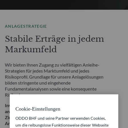
ANLAGESTRATEGIE
Stabile Erträge in jedem
Markumfeld
Wir bieten Ihnen Zugang zu vielfältigen Anleihe-
Strategien für jedes Marktumfeld und jedes
Risikoprofil. Grundlage für unsere Anlagelösungen
bilden stringente und eingehende
Fundamentalanalysen sowie eine konsequente
Risikosteuerung.
Investitionen in diese Strategie beinhalten unter
Cookie-Einstellungen
anderem ein Risiko eines Kapitalverlustes sowie
Zins- und Kreditrisiken. Dies stellt keine
ODDO BHF und seine Partner verwenden Cookies,
Anlageempfehlung dar.
um die reibungslose Funktionsweise dieser Webseite