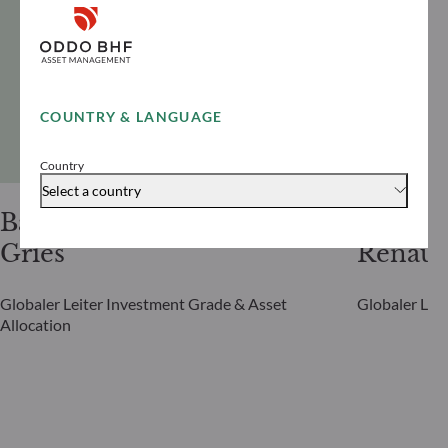
COUNTRY & LANGUAGE
Country
Select a country
Bastian
Alexis
Gries
Renaul
Globaler Leiter Investment Grade & Asset
Globaler Leit
Allocation