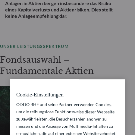
Anlagen in Aktien bergen insbesondere das Risiko
eines Kapitalverlusts und Aktienrisiken. Dies stellt
keine Anlageempfehlung dar.
UNSER LEISTUNGSSPEKTRUM
Fondsauswahl –
Fundamentale Aktien
Cookie-Einstellungen
FUNDAMENTALE AKTIEN
ODDO BHF und seine Partner verwenden Cookies,
um die reibungslose Funktionsweise dieser Webseite
zu gewährleisten, die Besucherzahlen anonym zu
ODDO BHF Avenir
messen und die Anzeige von Multimedia-Inhalten zu
ermöglichen, die auf einer externen Website gehostet