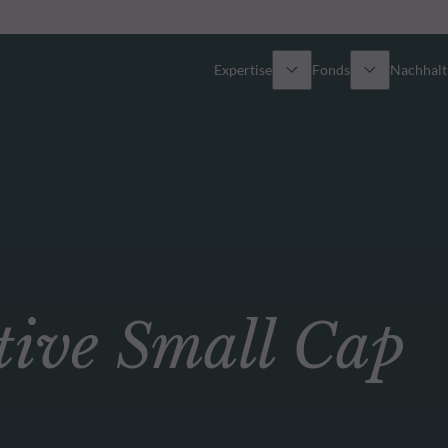
Expertise
Fonds
Nachhalti
Alle Fonds
Überblick
Fondsauswahl
Aktien
Partner-Publikumsfonds
Renten
ve Small Cap
Wie kann ich Fonds zeichnen?
Multi-Asset
Aktive ETFs
Private Assets