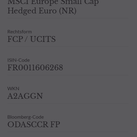
MSCI Europe Small Cap
Hedged Euro (NR)
Rechtsform
FCP / UCITS
ISIN-Code
FR0011606268
WKN
A2AGGN
Bloomberg-Code
ODASCCR FP