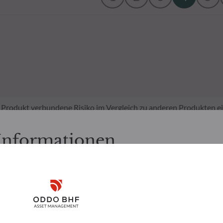
em Produkt verbundene Risiko im Vergleich zu anderen Produkten ei
e Märkte in einer bestimmten Weise entwickeln oder wir nicht in der
tufung ist nicht konstant und kann sich entsprechend dem Risikopro
 Informationen
sie zur Berechnung des SRI verwendet werden, sind möglicherweise 
 Risiko kann nicht garantiert werden.
nen Anlagebetrag von 1.000 Euro ein einmaliger Ausgabeaufsch
nachfolgenden Seiten folgende Informationen zur Kenntnis:
 berücksichtigt. Kosten für die Verwahrung von Fondsanteilen i
tschland ansässige Personen bestimmt. Der Anleger ist gehalten, s
Disclaimer
en zu vergewissern, dass es ihm rechtlich gestattet ist, diese Se
nd Dienstleistungen zu nutzen und abzufragen.
ormationen (Sustainable Finance Disclosure Regulation, SFDR) ist
ierten Informationen dienen ausschließlich Informationszwecken 
Remember me for 30 days
chbar und für Endinvestoren besser verständlich zu machen.