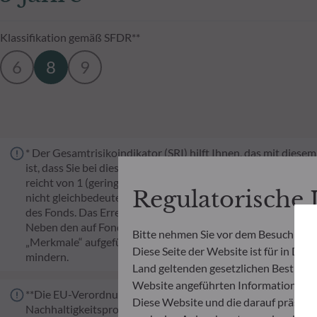
Klassifikation gemäß SFDR**
6
8
9
* Der Gesamtrisikoindikator (SRI) hilft Ihnen, das mit dies
ist, dass Sie bei diesem Produkt Geld verlieren, weil sich di
reicht von 1 (geringes Risiko) bis 7 (hohes Risiko). Die Eins
Regulatorische
nicht gleichbedeutend mit risikolos. Historische Daten, wie 
des Fonds. Das Erreichen der Anlageziele im Hinblick auf das
Neben den auf Fondsebene anfallenden Kosten wurde für ei
Bitte nehmen Sie vor dem Besuch der 
„Merkmale“ aufgeführten Prozentsatz des Rücknahmepreises
Diese Seite der Website ist für in Deu
mindern.
Land geltenden gesetzlichen Bestimmung
Website angeführten Informationen u
**Die EU-Verordnung zur Offenlegung von Nachhaltigkeitsinf
Diese Website und die darauf präsent
Nachhaltigkeitsprofil von Fonds transparent, besser verglei