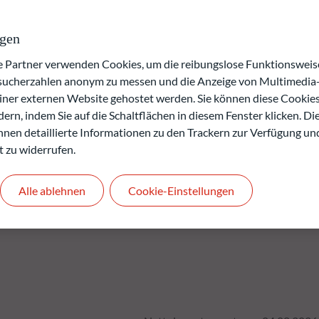
 ihm verfolgte ESG-Ansatz (d.h. die Einbeziehung von
oren ) beruht auf dem von ODDO BHF AM intern entwickelten
ngen
artner verwenden Cookies, um die reibungslose Funktionsweise
verlusts.
esucherzahlen anonym zu messen und die Anzeige von Multimedia-
rgangenheit keine Rückschlüsse auf die künftige
einer externen Website gehostet werden. Sie können diese Cookie
.
ern, indem Sie auf die Schaltflächen in diesem Fenster klicken. Di
den.
 Ihnen detaillierte Informationen zu den Trackern zur Verfügung un
t zu widerrufen.
Alle ablehnen
Cookie-Einstellungen