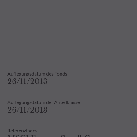
Daher wird empfohlen, sich vor einer 
Dies beinhaltet bei Vorliegen eines 
Bestandsinformationen zu allen von
Vergangenheit darf nicht als Hinweis 
ausdrückliche oder stillschweigende 
Auflegungsdatum des Fonds
26/11/2013
Auflegungsdatum der Anteilklasse
26/11/2013
Referenzindex