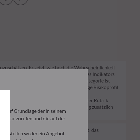
nzuschätzen. Er zeigt, wie hoch die Wahrscheinlichkeit
 Lage sind, Sie auszubezahlen. Die Skala des Indikators
fil des Fonds verändern. Die niedrigste Kategorie ist
kein verlässlicher Hinweis auf das künftige Risikoprofil
lag bzw. Rücknahmegebühr gemäß dem in der Rubrik
n Ihrem Depot können die Wertentwicklung zusätzlich
ich auf Grundlage der in seinem
iten aufzurufen und die auf der
 ein Regelwerk der EU, das darauf abzielt, das
und stellen weder ein Angebot