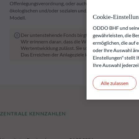
Offenlegungsverordnung, oder auch "SFDR") fördert. Der von
ökologischen und/oder sozialen und/oder Governance-Fakt
Cookie-Einstellu
Modell.
ODDO BHF und seine P
Der untenstehende Fonds birgt das Risiko eines Kapital
gewährleisten, die B
Wir erinnern daran, dass die Wertentwicklung in der Ve
ermöglichen, die auf 
Wertentwicklung zulässt. Sie schwankt im Laufe der Zeit
oder Ihre Auswahl änd
Das Erreichen der Anlageziele kann nicht garantiert wer
Einstellungen" stellt
Ihre Auswahl jederzei
Alle zulassen
ZENTRALE KENNZAHLEN