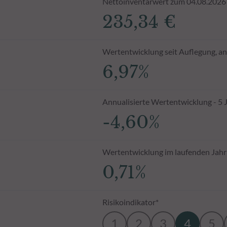
Nettoinventarwert zum 04.08.2026
235,34 €
Wertentwicklung seit Auflegung, an
6,97%
Annualisierte Wertentwicklung - 5 
-4,60%
Wertentwicklung im laufenden Jahr
0,71%
Risikoindikator*
1
2
3
4
5