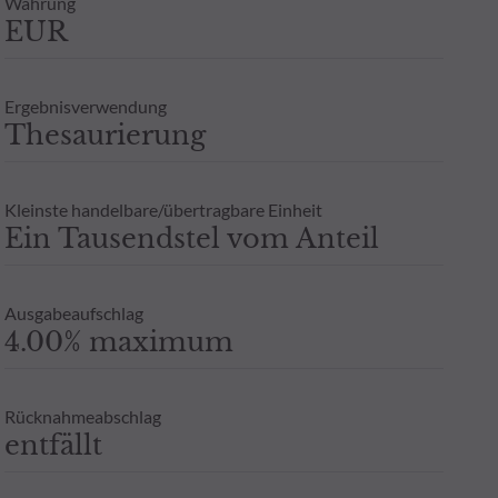
Währung
Zeichnung an einen Steuerberater zu wenden. Weitere Informatione
EUR
berechtigten Interesses und unter Wahrung einer angemessenen zei
 ODDO BHF AM GmbH in Deutschland aufgelegten Publikumsfonds.
oder Garantie für die zukünftige Wertentwicklung angesehen werde
Ergebnisverwendung
- Zusicherung oder Gewährleistung einer zukünftigen Wertentwic
Thesaurierung
Kleinste handelbare/übertragbare Einheit
Ein Tausendstel vom Anteil
Ausgabeaufschlag
4.00% maximum
Rücknahmeabschlag
entfällt