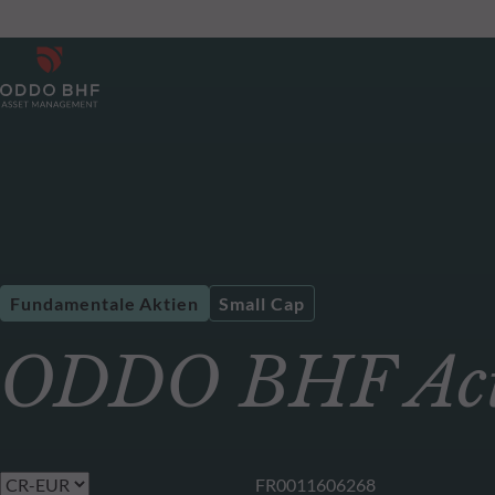
Fundamentale Aktien
Small Cap
ODDO BHF Acti
FR0011606268