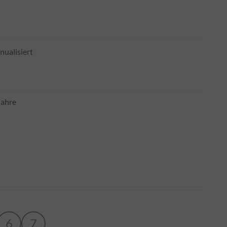
nualisiert
Jahre
6
7