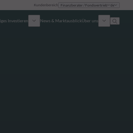
Kundenbereich
Finanzberater / Fondsvertrieb
de
ges Investieren
News & Marktausblick
Über uns
Überblick
Identität
Ansatz
Führungsteam
Publikationen
Vertriebsteam
Standorte
Kontakt