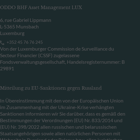
ODDO BHF Asset Management LUX
6, rue Gabriel Lippmann
L-5365 Munsbach
Luxemburg
+352 45 76 76 245
Von der Luxemburger Commission de Surveillance du
Secteur Financier (CSSF) zugelassene
Fondsverwaltungsgesellschaft, Handelsregisternummer: B
29891
Mitteilung zu EU-Sanktionen gegen Russland
In Übereinstimmung mit den von der Europäischen Union
im Zusammenhang mit der Ukraine-Krise verhängten
Sanktionen informieren wir Sie darüber, dass es gemäß den
Bestimmungen der Verordnungen (EU) Nr. 833/2014 und
(EU) Nr. 398/2022 allen russischen und belarussischen
Staatsangehörigen sowie allen natürlichen Personen mit
Wohnsitz in Russland oder Belarus bzw. allen juristischen