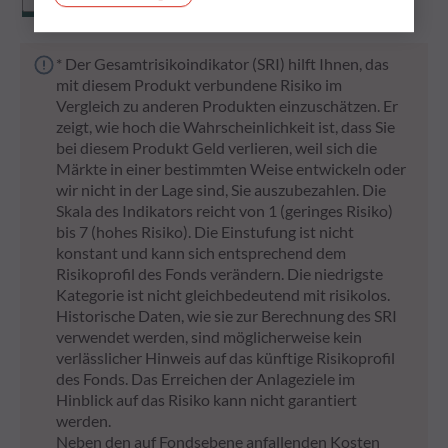
* Der Gesamtrisikoindikator (SRI) hilft Ihnen, das
mit diesem Produkt verbundene Risiko im
Vergleich zu anderen Produkten einzuschätzen. Er
zeigt, wie hoch die Wahrscheinlichkeit ist, dass Sie
bei diesem Produkt Geld verlieren, weil sich die
Märkte in einer bestimmten Weise entwickeln oder
wir nicht in der Lage sind, Sie auszubezahlen. Die
Skala des Indikators reicht von 1 (geringes Risiko)
bis 7 (hohes Risiko). Die Einstufung ist nicht
konstant und kann sich entsprechend dem
Risikoprofil des Fonds verändern. Die niedrigste
Kategorie ist nicht gleichbedeutend mit risikolos.
Historische Daten, wie sie zur Berechnung des SRI
verwendet werden, sind möglicherweise kein
verlässlicher Hinweis auf das künftige Risikoprofil
des Fonds. Das Erreichen der Anlageziele im
Hinblick auf das Risiko kann nicht garantiert
werden.
Neben den auf Fondsebene anfallenden Kosten