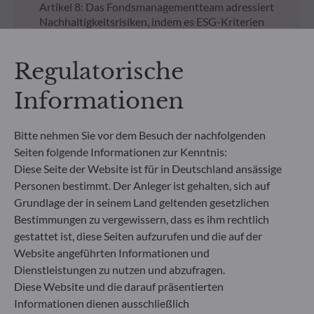
Artikel 8: Das Fondsmanagementteam adressiert
Nachhaltigkeitsrisiken, indem es ESG-Kriterien
(Umwelt und/oder Soziales und/oder Governance)
in den Anlageentscheidungsprozess einbezieht.
Regulatorische
Artikel 9: Das Fondsmanagementteam verfolgt ein
striktes nachhaltiges Anlageziel, das wesentlich zu
Informationen
den Herausforderungen des ökologischen
Übergangs beiträgt, und adressiert
Nachhaltigkeitsrisiken durch Ratings, die vom
Bitte nehmen Sie vor dem Besuch der nachfolgenden
externen ESG-Datenanbieter der
Seiten folgende Informationen zur Kenntnis:
Verwaltungsgesellschaft bereitgestellt werden.
Diese Seite der Website ist für in Deutschland ansässige
Personen bestimmt. Der Anleger ist gehalten, sich auf
NICHT GEZEICHNETE ANTEILKLASSEN
Grundlage der in seinem Land geltenden gesetzlichen
Regulatorische
Bestimmungen zu vergewissern, dass es ihm rechtlich
gestattet ist, diese Seiten aufzurufen und die auf der
Unterlagen zu nicht
Website angeführten Informationen und
gezeichneten Anteilen an
Dienstleistungen zu nutzen und abzufragen.
Diese Website und die darauf präsentierten
unseren Fonds
Informationen dienen ausschließlich