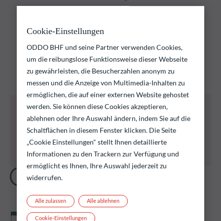
Entdecken Sie unsere
Cookie-Einstellungen
Fonds
ODDO BHF und seine Partner verwenden Cookies,
um die reibungslose Funktionsweise dieser Webseite
Entdecken Sie unsere Fondsauswahl und finden Sie die
zu gewährleisten, die Besucherzahlen anonym zu
Fonds, die Ihren Anlagezielen entsprechen
messen und die Anzeige von Multimedia-Inhalten zu
ermöglichen, die auf einer externen Website gehostet
Alle nachstehend aufgeführten Fonds bergen das
werden. Sie können diese Cookies akzeptieren,
Risiko eines Kapitalverlusts.
ablehnen oder Ihre Auswahl ändern, indem Sie auf die
Wir erinnern daran, dass die Wertentwicklung in
Schaltflächen in diesem Fenster klicken. Die Seite
der Vergangenheit keine Rückschlüsse auf die
„Cookie Einstellungen" stellt Ihnen detaillierte
künftige Wertentwicklung zulässt. Sie schwankt im
Informationen zu den Trackern zur Verfügung und
Laufe der Zeit.
ermöglicht es Ihnen, Ihre Auswahl jederzeit zu
widerrufen.
Alle zulassen
Alle ablehnen
Cookie-Einstellungen
Nettoinventarwert