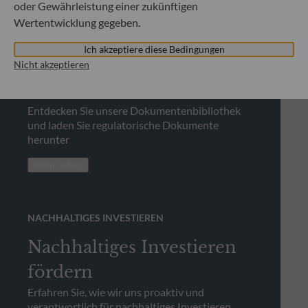
oder Gewährleistung einer zukünftigen
REGULATORISCHE INFORMATIONEN
Wertentwicklung gegeben.
Wo finde ich
Ich akzeptiere diese Bedingungen
regulatorische
Nicht akzeptieren
Dokumente?
Entdecken Sie unsere Dokumentenbibliothek
und laden Sie regulatorische Dokumente
herunter
Mehr sehen
NACHHALTIGES INVESTIEREN
Nachhaltiges Investieren
fördern
Erfahren Sie, wie wir uns proaktiv und
verantwortlich für nachhaltiges Investieren