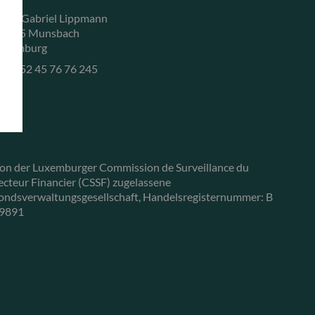
, rue Gabriel Lippmann
-5365 Munsbach
uxemburg
+352 45 76 76 245
on der Luxemburger Commission de Surveillance du
ecteur Financier (CSSF) zugelassene
ondsverwaltungsgesellschaft, Handelsregisternummer: B
9891