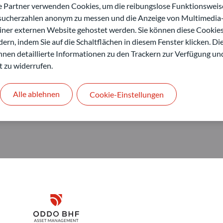
nagement GmbH
artner verwenden Cookies, um die reibungslose Funktionsweise
esucherzahlen anonym zu messen und die Anzeige von Multimedia-
einer externen Website gehostet werden. Sie können diese Cookie
ern, indem Sie auf die Schaltflächen in diesem Fenster klicken. Di
 Ihnen detaillierte Informationen zu den Trackern zur Verfügung un
t zu widerrufen.
Alle ablehnen
Cookie-Einstellungen
Disclaimer
ODDO BHF Asset Management GmbH
O