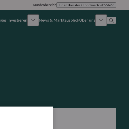
Kundenbereich
Finanzberater / Fondsvertrieb
de
ges Investieren
News & Marktausblick
Über uns
Überblick
Identität
Ansatz
Führungsteam
Publikationen
Vertriebsteam
Standorte
Kontakt