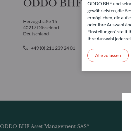
ODDO BHF Asset Ma
ODDO BHF und seine P
gewährleisten, die B
ermöglichen, die auf 
Herzogstraße 15
oder Ihre Auswahl änd
40217 Düsseldorf
Einstellungen" stellt
Deutschland
Ihre Auswahl jederzei
+49 (0) 211 239 24 01
Alle zulassen
ODDO BHF Asset Management SAS*