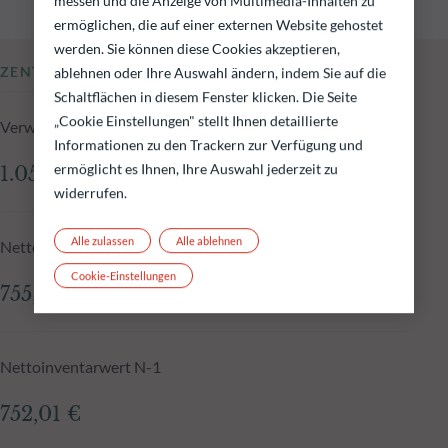
messen und die Anzeige von Multimedia-Inhalten zu
ermöglichen, die auf einer externen Website gehostet
werden. Sie können diese Cookies akzeptieren,
ZENTRALE KENNZAHLEN
ablehnen oder Ihre Auswahl ändern, indem Sie auf die
Schaltflächen in diesem Fenster klicken. Die Seite
„Cookie Einstellungen" stellt Ihnen detaillierte
Verwaltetes Fondsvolumen zum 05.08.2026
Informationen zu den Trackern zur Verfügung und
ermöglicht es Ihnen, Ihre Auswahl jederzeit zu
1.055,59 Mio.€
widerrufen.
Alle zulassen
Alle ablehnen
Nettoinventarwert zum 05.08.2026
Cookie-Einstellungen
755,35 €
Nettoinventarwert N-1
752,01 €