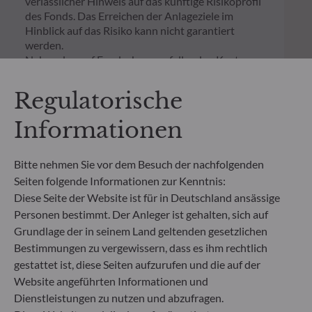
verlässlicher Hinweis auf das künftige Risikoprofil
des Fonds. Das Erreichen der Anlageziele im
Hinblick auf das Risiko kann nicht garantiert
werden.
Neben den auf Fondsebene anfallenden Kosten
wurde für einen Anlagebetrag von 1.000 Euro ein
einmaliger Ausgabeaufschlag bzw.
Regulatorische
Rücknahmegebühr gemäß dem in der Rubrik
„Merkmale“ aufgeführten Prozentsatz des
Informationen
Rücknahmepreises berücksichtigt. Kosten für die
Verwahrung von Fondsanteilen in Ihrem Depot
können die Wertentwicklung zusätzlich mindern.
Bitte nehmen Sie vor dem Besuch der nachfolgenden
Seiten folgende Informationen zur Kenntnis:
Diese Seite der Website ist für in Deutschland ansässige
**Die EU-Verordnung zur Offenlegung von
Nachhaltigkeitsinformationen (Sustainable
Personen bestimmt. Der Anleger ist gehalten, sich auf
Finance Disclosure Regulation, SFDR) ist ein
Grundlage der in seinem Land geltenden gesetzlichen
Regelwerk der EU, das darauf abzielt, das
Bestimmungen zu vergewissern, dass es ihm rechtlich
Nachhaltigkeitsprofil von Fonds transparent,
gestattet ist, diese Seiten aufzurufen und die auf der
besser vergleichbar und für Endinvestoren besser
Website angeführten Informationen und
verständlich zu machen.
Dienstleistungen zu nutzen und abzufragen.
Artikel 6: Das Fondsmanagementteam