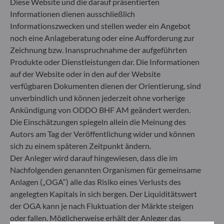
Diese Website und die darauf präsentierten
berücksichtigt bei der Anlageentscheidung keine
Nachhaltigkeitsrisiken oder nachteiligen
Informationen dienen ausschließlich
Auswirkungen von Anlageentscheidungen auf
Informationszwecken und stellen weder ein Angebot
Nachhaltigkeitsfaktoren.
noch eine Anlageberatung oder eine Aufforderung zur
Artikel 8: Das Fondsmanagementteam adressiert
Zeichnung bzw. Inanspruchnahme der aufgeführten
Nachhaltigkeitsrisiken, indem es ESG-Kriterien
Produkte oder Dienstleistungen dar. Die Informationen
(Umwelt und/oder Soziales und/oder Governance)
auf der Website oder in den auf der Website
in den Anlageentscheidungsprozess einbezieht.
verfügbaren Dokumenten dienen der Orientierung, sind
Artikel 9: Das Fondsmanagementteam verfolgt ein
striktes nachhaltiges Anlageziel, das wesentlich zu
unverbindlich und können jederzeit ohne vorherige
den Herausforderungen des ökologischen
Ankündigung von ODDO BHF AM geändert werden.
Übergangs beiträgt, und adressiert
Die Einschätzungen spiegeln allein die Meinung des
Nachhaltigkeitsrisiken durch Ratings, die vom
Autors am Tag der Veröffentlichung wider und können
externen ESG-Datenanbieter der
sich zu einem späteren Zeitpunkt ändern.
Verwaltungsgesellschaft bereitgestellt werden.
Der Anleger wird darauf hingewiesen, dass die im
Nachfolgenden genannten Organismen für gemeinsame
Anlagen („OGA“) alle das Risiko eines Verlusts des
angelegten Kapitals in sich bergen. Der Liquiditätswert
der OGA kann je nach Fluktuation der Märkte steigen
oder fallen. Möglicherweise erhält der Anleger das