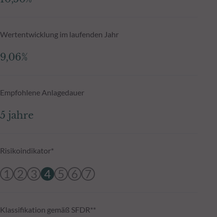
Wertentwicklung im laufenden Jahr
9,06%
Empfohlene Anlagedauer
5 jahre
Risikoindikator*
1
2
3
4
5
6
7
Klassifikation gemäß SFDR**