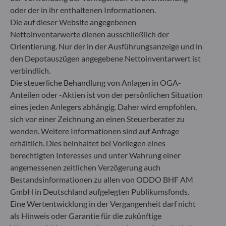
Herzogstraße 15
oder der in ihr enthaltenen Informationen.
40217 Düsseldorf
Die auf dieser Website angegebenen
Deutschland
Nettoinventarwerte dienen ausschließlich der
+49 (0) 211 239 24 01
Orientierung. Nur der in der Ausführungsanzeige und in
den Depotauszügen angegebene Nettoinventarwert ist
Gallusanlage 8
verbindlich.
60329 Frankfurt am Main
Die steuerliche Behandlung von Anlagen in OGA-
Deutschland
Anteilen oder -Aktien ist von der persönlichen Situation
+49 (0) 69 920 50 0
eines jeden Anlegers abhängig. Daher wird empfohlen,
Von der Bundesanstalt für Finanzdienstleistungsaufsicht
sich vor einer Zeichnung an einen Steuerberater zu
(„BaFin“) zugelassene und beaufsichtigte
wenden. Weitere Informationen sind auf Anfrage
Fondsverwaltungsgesellschaft
erhältlich. Dies beinhaltet bei Vorliegen eines
Handelsregister : HRB 11971 Amtsgericht Düsseldorf
berechtigten Interesses und unter Wahrung einer
angemessenen zeitlichen Verzögerung auch
ODDO BHF Asset Management LUX
Bestandsinformationen zu allen von ODDO BHF AM
GmbH in Deutschland aufgelegten Publikumsfonds.
6, rue Gabriel Lippmann
Eine Wertentwicklung in der Vergangenheit darf nicht
L-5365 Munsbach
als Hinweis oder Garantie für die zukünftige
Luxemburg