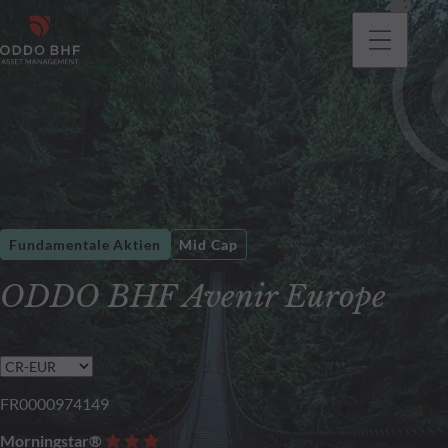
gehen
Fundamentale Aktien
Mid Cap
ODDO BHF Avenir Europe
FR0000974149
Morningstar®