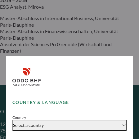
2016 – 2016
ESG Analyst, Mirova
Master-Abschluss in International Business, Universität
Paris-Dauphine
Master-Abschluss in Finanzwissenschaften, Universität
Paris-Dauphine
Absolvent der Sciences Po Grenoble (Wirtschaft und
Finanzen)
COUNTRY & LANGUAGE
ODDO BHF Asset Management SAS*
Country
12 boulevard de la Madeleine
Select a country
75440 Paris Cedex 09
Frankreich