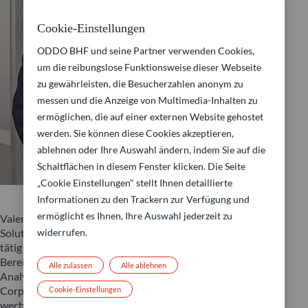
Cookie-Einstellungen
ODDO BHF und seine Partner verwenden Cookies,
um die reibungslose Funktionsweise dieser Webseite
zu gewährleisten, die Besucherzahlen anonym zu
messen und die Anzeige von Multimedia-Inhalten zu
ermöglichen, die auf einer externen Website gehostet
werden. Sie können diese Cookies akzeptieren,
ablehnen oder Ihre Auswahl ändern, indem Sie auf die
Schaltflächen in diesem Fenster klicken. Die Seite
„Cookie Einstellungen" stellt Ihnen detaillierte
Informationen zu den Trackern zur Verfügung und
ermöglicht es Ihnen, Ihre Auswahl jederzeit zu
Valentin Pernet ist Global Head of Sustainable Investment
Solutions bei ODDO BHF AM. Er seit 2016 für ODDO BHF
widerrufen.
tätig und hatte in dieser Zeit verschiedene Positionen im
Bereich Sustainable Finance inne. Er begann als ESG-
Alle zulassen
Alle ablehnen
Analyst im Sell-Side-Research-Team im Geschäftsbereich
Corporates and Markets, bevor er ins Asset Management
Cookie-Einstellungen
wechselte und mehrere Jahre am Standort Düsseldorf tätig