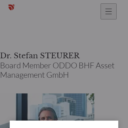
gehen
Dr. Stefan STEURER
Board Member ODDO BHF Asset
Management GmbH