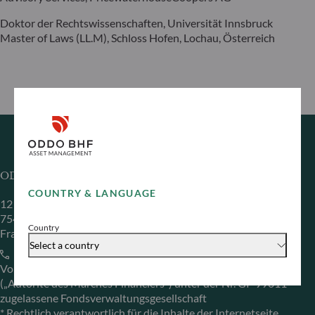
Doktor der Rechtswissenschaften, Universität Innsbruck
Master of Laws (LL.M), Schloss Hofen, Lochau, Österreich
ODDO BHF Asset Management SAS*
COUNTRY & LANGUAGE
12 boulevard de la Madeleine
75440 Paris Cedex 09
Country
Frankreich
Select a country
+33 1 44 51 80 28
Von der französischen Finanzmarktaufsichtsbehörde
(„Autorité des Marchés Financiers“) unter der Nr. GP 99011
zugelassene Fondsverwaltungsgesellschaft
* Rechtlich verantwortlich für die Inhalte der Internetseite