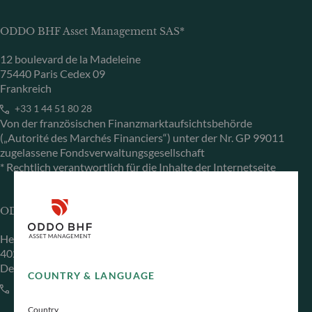
ODDO BHF Asset Management SAS*
12 boulevard de la Madeleine
75440 Paris Cedex 09
Frankreich
+33 1 44 51 80 28
Von der französischen Finanzmarktaufsichtsbehörde
(„Autorité des Marchés Financiers“) unter der Nr. GP 99011
zugelassene Fondsverwaltungsgesellschaft
* Rechtlich verantwortlich für die Inhalte der Internetseite
ODDO BHF Asset Management GmbH
Herzogstraße 15
40217 Düsseldorf
Deutschland
COUNTRY & LANGUAGE
+49 (0) 211 239 24 01
Country