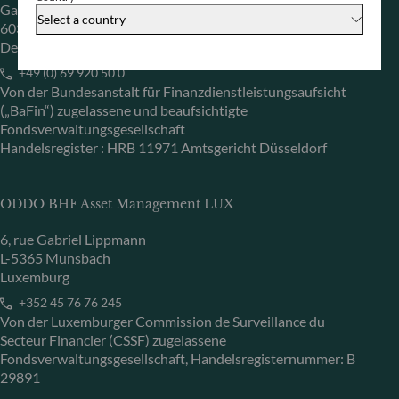
Gallusanlage 8
Select a country
60329 Frankfurt am Main
Deutschland
+49 (0) 69 920 50 0
Von der Bundesanstalt für Finanzdienstleistungsaufsicht
(„BaFin“) zugelassene und beaufsichtigte
Fondsverwaltungsgesellschaft
Handelsregister : HRB 11971 Amtsgericht Düsseldorf
ODDO BHF Asset Management LUX
6, rue Gabriel Lippmann
L-5365 Munsbach
Luxemburg
+352 45 76 76 245
Von der Luxemburger Commission de Surveillance du
Secteur Financier (CSSF) zugelassene
Fondsverwaltungsgesellschaft, Handelsregisternummer: B
29891