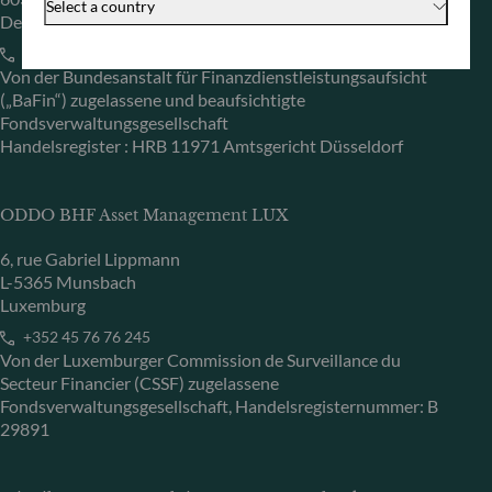
Select a country
Deutschland
+49 (0) 69 920 50 0
Von der Bundesanstalt für Finanzdienstleistungsaufsicht
(„BaFin“) zugelassene und beaufsichtigte
Fondsverwaltungsgesellschaft
Handelsregister : HRB 11971 Amtsgericht Düsseldorf
ODDO BHF Asset Management LUX
6, rue Gabriel Lippmann
L-5365 Munsbach
Luxemburg
+352 45 76 76 245
Von der Luxemburger Commission de Surveillance du
Secteur Financier (CSSF) zugelassene
Fondsverwaltungsgesellschaft, Handelsregisternummer: B
29891