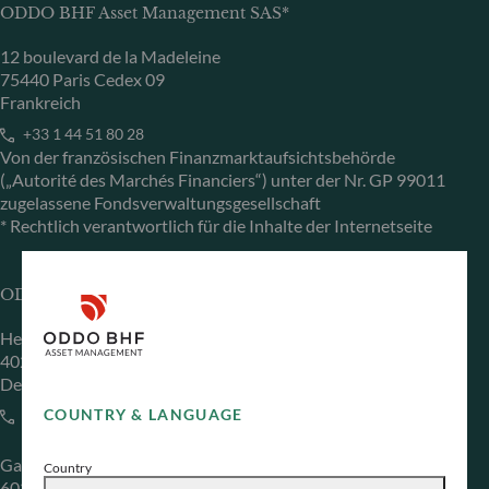
ODDO BHF Asset Management SAS*
12 boulevard de la Madeleine
75440 Paris Cedex 09
Frankreich
+33 1 44 51 80 28
Von der französischen Finanzmarktaufsichtsbehörde
(„Autorité des Marchés Financiers“) unter der Nr. GP 99011
zugelassene Fondsverwaltungsgesellschaft
* Rechtlich verantwortlich für die Inhalte der Internetseite
ODDO BHF Asset Management GmbH
Herzogstraße 15
40217 Düsseldorf
Deutschland
COUNTRY & LANGUAGE
+49 (0) 211 239 24 01
Gallusanlage 8
Country
60329 Frankfurt am Main