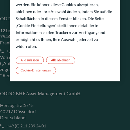
werden. Sie können diese Cookies akzeptieren,
ablehnen oder Ihre Auswahl ändern, indem Sie auf die
Schaltflächen in diesem Fenster klicken. Die Seite
ODDO BHF Asset Management SAS*
„Cookie Einstellungen" stellt Ihnen detaillierte
12 boulevard de la Madeleine
Informationen zu den Trackern zur Verfügung und
75440 Paris Cedex 09
ermöglicht es Ihnen, Ihre Auswahl jederzeit zu
Frankreich
widerrufen.
+33 1 44 51 80 28
Von der französischen Finanzmarktaufsichtsbehörde
Alle zulassen
Alle ablehnen
(„Autorité des Marchés Financiers“) unter der Nr. GP 99011
zugelassene Fondsverwaltungsgesellschaft
Cookie-Einstellungen
* Rechtlich verantwortlich für die Inhalte der Internetseite
ODDO BHF Asset Management GmbH
Herzogstraße 15
40217 Düsseldorf
Deutschland
+49 (0) 211 239 24 01