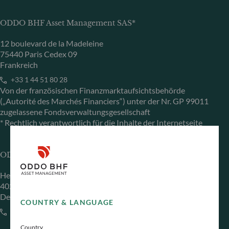
ODDO BHF Asset Management SAS*
12 boulevard de la Madeleine
75440 Paris Cedex 09
Frankreich
+33 1 44 51 80 28
Von der französischen Finanzmarktaufsichtsbehörde
(„Autorité des Marchés Financiers“) unter der Nr. GP 99011
zugelassene Fondsverwaltungsgesellschaft
* Rechtlich verantwortlich für die Inhalte der Internetseite
ODDO BHF Asset Management GmbH
Herzogstraße 15
40217 Düsseldorf
Deutschland
COUNTRY & LANGUAGE
+49 (0) 211 239 24 01
Country