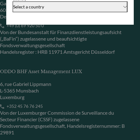
Gallusanlage 8
Select a country
60329 Frankfurt am Main
Deutschland
+49 (0) 69 920 50 0
Von der Bundesanstalt für Finanzdienstleistungsaufsicht
(„BaFin“) zugelassene und beaufsichtigte
Fondsverwaltungsgesellschaft
Handelsregister : HRB 11971 Amtsgericht Düsseldorf
ODDO BHF Asset Management LUX
6, rue Gabriel Lippmann
L-5365 Munsbach
Luxemburg
+352 45 76 76 245
Von der Luxemburger Commission de Surveillance du
Secteur Financier (CSSF) zugelassene
Fondsverwaltungsgesellschaft, Handelsregisternummer: B
29891