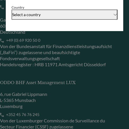
+49 (0) 211 239 24 01
Country
Select a country
Gallusanlage 8
60329 Frankfurt am Main
Deutschland
+49 (0) 69 920 50 0
Von der Bundesanstalt für Finanzdienstleistungsaufsicht
(„BaFin“) zugelassene und beaufsichtigte
Fondsverwaltungsgesellschaft
Handelsregister : HRB 11971 Amtsgericht Düsseldorf
ODDO BHF Asset Management LUX
6, rue Gabriel Lippmann
L-5365 Munsbach
Luxemburg
+352 45 76 76 245
Von der Luxemburger Commission de Surveillance du
Secteur Financier (CSSF) zugelassene