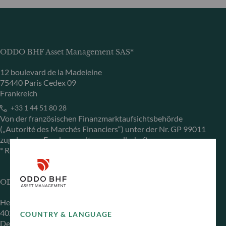
ODDO BHF Asset Management SAS*
12 boulevard de la Madeleine
75440 Paris Cedex 09
Frankreich
+33 1 44 51 80 28
Von der französischen Finanzmarktaufsichtsbehörde
(„Autorité des Marchés Financiers“) unter der Nr. GP 99011
zugelassene Fondsverwaltungsgesellschaft
* Rechtlich verantwortlich für die Inhalte der Internetseite
ODDO BHF Asset Management GmbH
Herzogstraße 15
40217 Düsseldorf
COUNTRY & LANGUAGE
Deutschland