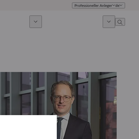
Professioneller Anleger
de
ges Investieren
News & Marktausblick
Über uns
Überblick
Identität
Ansatz
Führungsteam
Publikationen
Vertriebsteam
Standorte
Kontakt