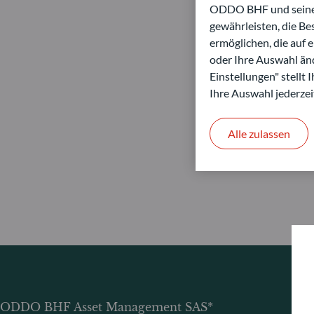
ODDO BHF und seine P
gewährleisten, die B
ermöglichen, die auf 
oder Ihre Auswahl änd
Einstellungen" stellt
Ihre Auswahl jederzei
Alle zulassen
ODDO BHF Asset Management SAS*