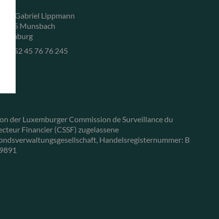
, rue Gabriel Lippmann
-5365 Munsbach
uxemburg
+352 45 76 76 245
on der Luxemburger Commission de Surveillance du
ecteur Financier (CSSF) zugelassene
ondsverwaltungsgesellschaft, Handelsregisternummer: B
9891