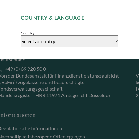
Remember me for 30 days
Herzogstraße 15
6
40217 Düsseldorf
L
COUNTRY & LANGUAGE
Accept
Deutschland
L
+49 (0) 211 239 24 01
Country
Select a country
Gallusanlage 8
60329 Frankfurt am Main
Deutschland
+49 (0) 69 920 50 0
Von der Bundesanstalt für Finanzdienstleistungsaufsicht
V
(„BaFin“) zugelassene und beaufsichtigte
S
Fondsverwaltungsgesellschaft
F
Handelsregister : HRB 11971 Amtsgericht Düsseldorf
2
Informationen
Regulatorische Informationen
Nachhaltigkeitsbezogene Offenlegungen