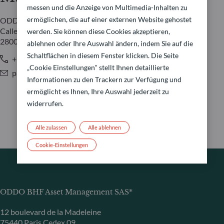
messen und die Anzeige von Multimedia-Inhalten zu
ermöglichen, die auf einer externen Website gehostet
ODDO BHF AM SAS
Calle Claudio Coello 91
werden. Sie können diese Cookies akzeptieren,
28006 Madrid
ablehnen oder Ihre Auswahl ändern, indem Sie auf die
Schaltflächen in diesem Fenster klicken. Die Seite
+34 650 79 84 59 / +34 917 37 03 60
„Cookie Einstellungen" stellt Ihnen detaillierte
pablo.portillo-martinez@oddo-bhf.com
Informationen zu den Trackern zur Verfügung und
ermöglicht es Ihnen, Ihre Auswahl jederzeit zu
widerrufen.
Alle zulassen
Alle ablehnen
Cookie-Einstellungen
ODDO BHF Asset Management SAS*
12 boulevard de la Madeleine
75440 Paris Cedex 09