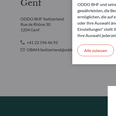
Genf
ODDO BHF und seine P
gewährleisten, die B
ermöglichen, die auf 
ODDO BHF Switzerland
oder Ihre Auswahl änd
Rue de Rhône 30
Einstellungen" stellt
1204 Genf
Ihre Auswahl jederzei
+41 22 596 46 93
OBAM.Switzerland@oddo-bhf.com
Alle zulassen