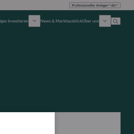
Professioneller Anleger
de
ges Investieren
News & Marktausblick
Über uns
Überblick
Identität
Ansatz
Führungsteam
Publikationen
Vertriebsteam
Standorte
Kontakt