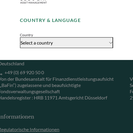
ODDO BHF Asset Management GmbH
O
Remember me for 30 days
Herzogstraße 15
6
COUNTRY & LANGUAGE
40217 Düsseldorf
L
Accept
Deutschland
L
Country
+49 (0) 211 239 24 01
Select a country
Gallusanlage 8
60329 Frankfurt am Main
Deutschland
+49 (0) 69 920 50 0
Von der Bundesanstalt für Finanzdienstleistungsaufsicht
V
(„BaFin“) zugelassene und beaufsichtigte
S
Fondsverwaltungsgesellschaft
F
Handelsregister : HRB 11971 Amtsgericht Düsseldorf
2
Informationen
Regulatorische Informationen