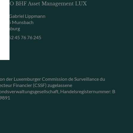
DDO BHF Asset Management LUX
, rue Gabriel Lippmann
-5365 Munsbach
uxemburg
+352 45 76 76 245
on der Luxemburger Commission de Surveillance du
ecteur Financier (CSSF) zugelassene
ondsverwaltungsgesellschaft, Handelsregisternummer: B
9891