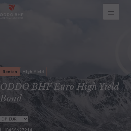
gehen
Renten
High Yield
ODDO BHF Euro High Yield
Bond
LU0456627214