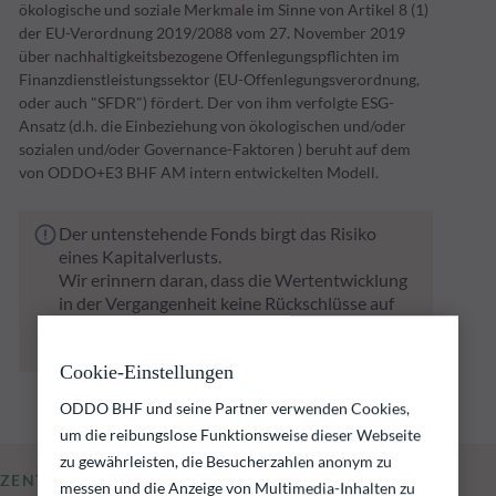
ökologische und soziale Merkmale im Sinne von Artikel 8 (1)
der EU-Verordnung 2019/2088 vom 27. November 2019
über nachhaltigkeitsbezogene Offenlegungspflichten im
Finanzdienstleistungssektor (EU-Offenlegungsverordnung,
oder auch "SFDR") fördert. Der von ihm verfolgte ESG-
Ansatz (d.h. die Einbeziehung von ökologischen und/oder
sozialen und/oder Governance-Faktoren ) beruht auf dem
von ODDO+E3 BHF AM intern entwickelten Modell.
Der untenstehende Fonds birgt das Risiko
eines Kapitalverlusts.
Wir erinnern daran, dass die Wertentwicklung
in der Vergangenheit keine Rückschlüsse auf
die künftige Wertentwicklung zulässt. Sie
schwankt im Laufe der Zeit.
Cookie-Einstellungen
ODDO BHF und seine Partner verwenden Cookies,
um die reibungslose Funktionsweise dieser Webseite
zu gewährleisten, die Besucherzahlen anonym zu
ZENTRALE KENNZAHLEN
messen und die Anzeige von Multimedia-Inhalten zu