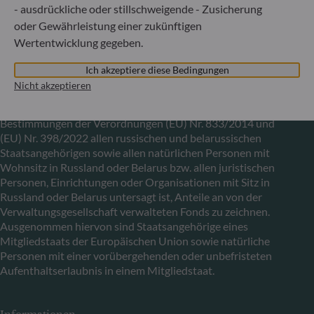
29891
- ausdrückliche oder stillschweigende - Zusicherung
oder Gewährleistung einer zukünftigen
Wertentwicklung gegeben.
Mitteilung zu EU-Sanktionen gegen Russland
Ich akzeptiere diese Bedingungen
In Übereinstimmung mit den von der Europäischen Union
Nicht akzeptieren
im Zusammenhang mit der Ukraine-Krise verhängten
Sanktionen informieren wir Sie darüber, dass es gemäß den
Bestimmungen der Verordnungen (EU) Nr. 833/2014 und
(EU) Nr. 398/2022 allen russischen und belarussischen
Staatsangehörigen sowie allen natürlichen Personen mit
Wohnsitz in Russland oder Belarus bzw. allen juristischen
Personen, Einrichtungen oder Organisationen mit Sitz in
Russland oder Belarus untersagt ist, Anteile an von der
Verwaltungsgesellschaft verwalteten Fonds zu zeichnen.
Ausgenommen hiervon sind Staatsangehörige eines
Mitgliedstaats der Europäischen Union sowie natürliche
Personen mit einer vorübergehenden oder unbefristeten
Aufenthaltserlaubnis in einem Mitgliedstaat.