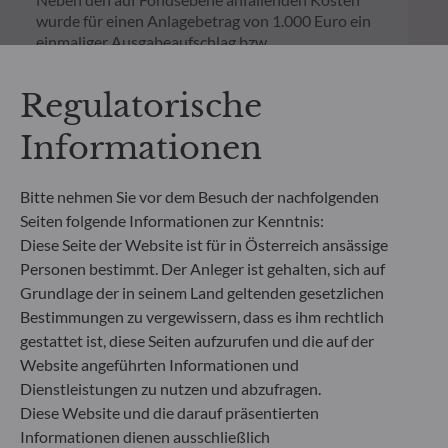
wurde für einen Anlagebetrag von 1.000 Euro ein
einmaliger Ausgabeaufschlag bzw.
Rücknahmegebühr gemäß dem in der Rubrik
„Merkmale“ aufgeführten Prozentsatz des
Regulatorische
Rücknahmepreises berücksichtigt. Kosten für die
Verwahrung von Fondsanteilen in Ihrem Depot
Informationen
können die Wertentwicklung zusätzlich mindern.
Bitte nehmen Sie vor dem Besuch der nachfolgenden
**Die EU-Verordnung zur Offenlegung von
Seiten folgende Informationen zur Kenntnis:
Nachhaltigkeitsinformationen (Sustainable
Finance Disclosure Regulation, SFDR) ist ein
Diese Seite der Website ist für in Österreich ansässige
Regelwerk der EU, das darauf abzielt, das
Personen bestimmt. Der Anleger ist gehalten, sich auf
Nachhaltigkeitsprofil von Fonds transparent,
Grundlage der in seinem Land geltenden gesetzlichen
besser vergleichbar und für Endinvestoren besser
Bestimmungen zu vergewissern, dass es ihm rechtlich
verständlich zu machen.
gestattet ist, diese Seiten aufzurufen und die auf der
Artikel 6: Das Fondsmanagementteam
Website angeführten Informationen und
berücksichtigt bei der Anlageentscheidung keine
Dienstleistungen zu nutzen und abzufragen.
Nachhaltigkeitsrisiken oder nachteiligen
Auswirkungen von Anlageentscheidungen auf
Diese Website und die darauf präsentierten
Nachhaltigkeitsfaktoren.
Informationen dienen ausschließlich