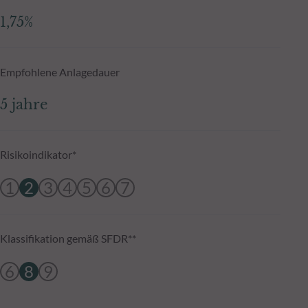
1,75%
Empfohlene Anlagedauer
5 jahre
Risikoindikator*
1
2
3
4
5
6
7
Klassifikation gemäß SFDR**
6
8
9