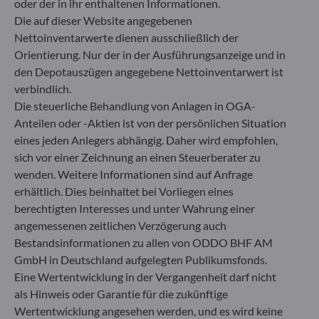
oder der in ihr enthaltenen Informationen.
Die auf dieser Website angegebenen
Gallusanlage 8
Nettoinventarwerte dienen ausschließlich der
60329 Frankfurt am Main
Orientierung. Nur der in der Ausführungsanzeige und in
Deutschland
den Depotauszügen angegebene Nettoinventarwert ist
+49 (0) 69 920 50 0
verbindlich.
Von der Bundesanstalt für Finanzdienstleistungsaufsicht
Die steuerliche Behandlung von Anlagen in OGA-
(„BaFin“) zugelassene und beaufsichtigte
Anteilen oder -Aktien ist von der persönlichen Situation
Fondsverwaltungsgesellschaft
eines jeden Anlegers abhängig. Daher wird empfohlen,
Handelsregister : HRB 11971 Amtsgericht Düsseldorf
sich vor einer Zeichnung an einen Steuerberater zu
wenden. Weitere Informationen sind auf Anfrage
ODDO BHF Asset Management LUX
erhältlich. Dies beinhaltet bei Vorliegen eines
berechtigten Interesses und unter Wahrung einer
6, rue Gabriel Lippmann
angemessenen zeitlichen Verzögerung auch
L-5365 Munsbach
Bestandsinformationen zu allen von ODDO BHF AM
Luxemburg
GmbH in Deutschland aufgelegten Publikumsfonds.
+352 45 76 76 245
Eine Wertentwicklung in der Vergangenheit darf nicht
Von der Luxemburger Commission de Surveillance du
als Hinweis oder Garantie für die zukünftige
Secteur Financier (CSSF) zugelassene
Wertentwicklung angesehen werden, und es wird keine
Fondsverwaltungsgesellschaft, Handelsregisternummer: B