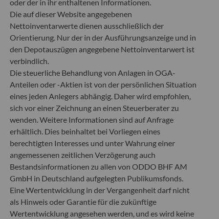
oder der in ihr enthaltenen Informationen.
Die auf dieser Website angegebenen
Gallusanlage 8
Nettoinventarwerte dienen ausschließlich der
60329 Frankfurt am Main
Orientierung. Nur der in der Ausführungsanzeige und in
Deutschland
den Depotauszügen angegebene Nettoinventarwert ist
+49 (0) 69 920 50 0
verbindlich.
Von der Bundesanstalt für Finanzdienstleistungsaufsicht
Die steuerliche Behandlung von Anlagen in OGA-
(„BaFin“) zugelassene und beaufsichtigte
Anteilen oder -Aktien ist von der persönlichen Situation
Fondsverwaltungsgesellschaft
eines jeden Anlegers abhängig. Daher wird empfohlen,
Handelsregister : HRB 11971 Amtsgericht Düsseldorf
sich vor einer Zeichnung an einen Steuerberater zu
wenden. Weitere Informationen sind auf Anfrage
ODDO BHF Asset Management LUX
erhältlich. Dies beinhaltet bei Vorliegen eines
berechtigten Interesses und unter Wahrung einer
6, rue Gabriel Lippmann
angemessenen zeitlichen Verzögerung auch
L-5365 Munsbach
Bestandsinformationen zu allen von ODDO BHF AM
Luxemburg
GmbH in Deutschland aufgelegten Publikumsfonds.
+352 45 76 76 245
Eine Wertentwicklung in der Vergangenheit darf nicht
Von der Luxemburger Commission de Surveillance du
als Hinweis oder Garantie für die zukünftige
Secteur Financier (CSSF) zugelassene
Wertentwicklung angesehen werden, und es wird keine
Fondsverwaltungsgesellschaft, Handelsregisternummer: B