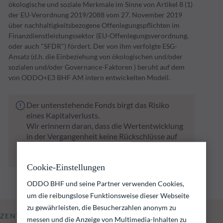
ökologische und soziale Merkmale im Sinne von Artikel 8 (1)
der EU-Verordnung 2019/2088 vom 27. November 2019
über nachhaltigkeitsbezogene Offenlegungspflichten im
Finanzdienstleistungssektor (EU-Offenlegungsverordnung,
oder auch "SFDR") fördert. Der von ihm verfolgte ESG-
Ansatz (d.h. die Einbeziehung von ökologischen und/oder
sozialen und/oder Governance-Faktoren ) beruht auf dem
von ODDO+E3 BHF AM intern entwickelten Modell.
Der untenstehende Fonds birgt das Risiko
eines Kapitalverlusts.
Wir erinnern daran, dass die Wertentwicklung
in der Vergangenheit keine Rückschlüsse auf
die künftige Wertentwicklung zulässt. Sie
schwankt im Laufe der Zeit.
Cookie-Einstellungen
ODDO BHF und seine Partner verwenden Cookies,
um die reibungslose Funktionsweise dieser Webseite
zu gewährleisten, die Besucherzahlen anonym zu
ZENTRALE KENNZAHLEN
messen und die Anzeige von Multimedia-Inhalten zu