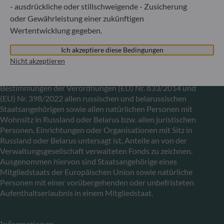
29891
- ausdrückliche oder stillschweigende - Zusicherung
oder Gewährleistung einer zukünftigen
Wertentwicklung gegeben.
Mitteilung zu EU-Sanktionen gegen Russland
Ich akzeptiere diese Bedingungen
In Übereinstimmung mit den von der Europäischen Union
Nicht akzeptieren
im Zusammenhang mit der Ukraine-Krise verhängten
Sanktionen informieren wir Sie darüber, dass es gemäß den
Bestimmungen der Verordnungen (EU) Nr. 833/2014 und
(EU) Nr. 398/2022 allen russischen und belarussischen
Staatsangehörigen sowie allen natürlichen Personen mit
Wohnsitz in Russland oder Belarus bzw. allen juristischen
Personen, Einrichtungen oder Organisationen mit Sitz in
Russland oder Belarus untersagt ist, Anteile an von der
Verwaltungsgesellschaft verwalteten Fonds zu zeichnen.
Ausgenommen hiervon sind Staatsangehörige eines
Mitgliedstaats der Europäischen Union sowie natürliche
Personen mit einer vorübergehenden oder unbefristeten
Aufenthaltserlaubnis in einem Mitgliedstaat.