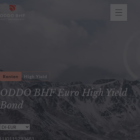
gehen
Renten
High Yield
ODDO BHF Euro High Yield
Bond
LU0115293481