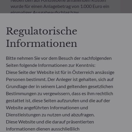
wurde für einen Anlagebetrag von 1.000 Euro ein
einmaliger Ausgabeaufschlag bzw.
Rücknahmegebühr gemäß dem in der Rubrik
„Merkmale“ aufgeführten Prozentsatz des
Regulatorische
Rücknahmepreises berücksichtigt. Kosten für die
Verwahrung von Fondsanteilen in Ihrem Depot
Informationen
können die Wertentwicklung zusätzlich mindern.
Bitte nehmen Sie vor dem Besuch der nachfolgenden
**Die EU-Verordnung zur Offenlegung von
Seiten folgende Informationen zur Kenntnis:
Nachhaltigkeitsinformationen (Sustainable
Finance Disclosure Regulation, SFDR) ist ein
Diese Seite der Website ist für in Österreich ansässige
Regelwerk der EU, das darauf abzielt, das
Personen bestimmt. Der Anleger ist gehalten, sich auf
Nachhaltigkeitsprofil von Fonds transparent,
Grundlage der in seinem Land geltenden gesetzlichen
besser vergleichbar und für Endinvestoren besser
Bestimmungen zu vergewissern, dass es ihm rechtlich
verständlich zu machen.
gestattet ist, diese Seiten aufzurufen und die auf der
Artikel 6: Das Fondsmanagementteam
Website angeführten Informationen und
berücksichtigt bei der Anlageentscheidung keine
Dienstleistungen zu nutzen und abzufragen.
Nachhaltigkeitsrisiken oder nachteiligen
Auswirkungen von Anlageentscheidungen auf
Diese Website und die darauf präsentierten
Nachhaltigkeitsfaktoren.
Informationen dienen ausschließlich