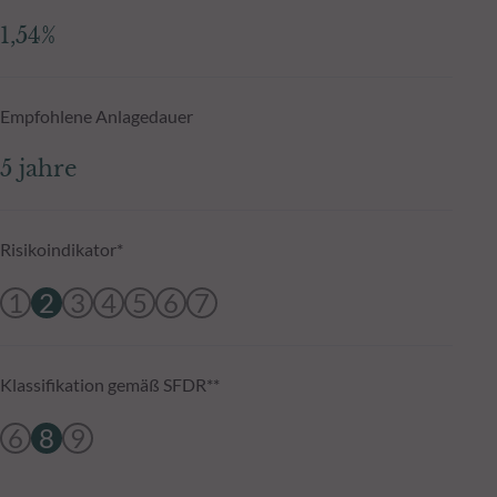
1,54%
Empfohlene Anlagedauer
5 jahre
Risikoindikator*
1
2
3
4
5
6
7
Klassifikation gemäß SFDR**
6
8
9