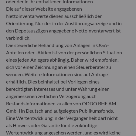
oder der in ihr enthaltenen Informationen.
Die auf dieser Website angegebenen
Gallusanlage 8
Nettoinventarwerte dienen ausschließlich der
60329 Frankfurt am Main
Orientierung. Nur der in der Ausführungsanzeige und in
Deutschland
den Depotauszügen angegebene Nettoinventarwert ist
+49 (0) 69 920 50 0
verbindlich.
Von der Bundesanstalt für Finanzdienstleistungsaufsicht
Die steuerliche Behandlung von Anlagen in OGA-
(„BaFin“) zugelassene und beaufsichtigte
Anteilen oder -Aktien ist von der persönlichen Situation
Fondsverwaltungsgesellschaft
eines jeden Anlegers abhängig. Daher wird empfohlen,
Handelsregister : HRB 11971 Amtsgericht Düsseldorf
sich vor einer Zeichnung an einen Steuerberater zu
wenden. Weitere Informationen sind auf Anfrage
ODDO BHF Asset Management LUX
erhältlich. Dies beinhaltet bei Vorliegen eines
berechtigten Interesses und unter Wahrung einer
6, rue Gabriel Lippmann
angemessenen zeitlichen Verzögerung auch
L-5365 Munsbach
Bestandsinformationen zu allen von ODDO BHF AM
Luxemburg
GmbH in Deutschland aufgelegten Publikumsfonds.
+352 45 76 76 245
Eine Wertentwicklung in der Vergangenheit darf nicht
Von der Luxemburger Commission de Surveillance du
als Hinweis oder Garantie für die zukünftige
Secteur Financier (CSSF) zugelassene
Wertentwicklung angesehen werden, und es wird keine
Fondsverwaltungsgesellschaft, Handelsregisternummer: B