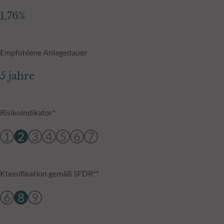
1,76%
Empfohlene Anlagedauer
5 jahre
Risikoindikator*
1
2
3
4
5
6
7
Klassifikation gemäß SFDR**
6
8
9