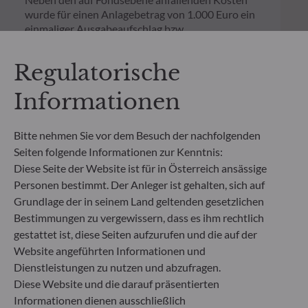
wurde für einen Anlagebetrag von 1.000 Euro ein
einmaliger Ausgabeaufschlag bzw.
Rücknahmegebühr gemäß dem in der Rubrik
„Merkmale“ aufgeführten Prozentsatz des
Regulatorische
Rücknahmepreises berücksichtigt. Kosten für die
Verwahrung von Fondsanteilen in Ihrem Depot
Informationen
können die Wertentwicklung zusätzlich mindern.
Bitte nehmen Sie vor dem Besuch der nachfolgenden
**Die EU-Verordnung zur Offenlegung von
Seiten folgende Informationen zur Kenntnis:
Nachhaltigkeitsinformationen (Sustainable
Finance Disclosure Regulation, SFDR) ist ein
Diese Seite der Website ist für in Österreich ansässige
Regelwerk der EU, das darauf abzielt, das
Personen bestimmt. Der Anleger ist gehalten, sich auf
Nachhaltigkeitsprofil von Fonds transparent,
Grundlage der in seinem Land geltenden gesetzlichen
besser vergleichbar und für Endinvestoren besser
Bestimmungen zu vergewissern, dass es ihm rechtlich
verständlich zu machen.
gestattet ist, diese Seiten aufzurufen und die auf der
Artikel 6: Das Fondsmanagementteam
Website angeführten Informationen und
berücksichtigt bei der Anlageentscheidung keine
Dienstleistungen zu nutzen und abzufragen.
Nachhaltigkeitsrisiken oder nachteiligen
Auswirkungen von Anlageentscheidungen auf
Diese Website und die darauf präsentierten
Nachhaltigkeitsfaktoren.
Informationen dienen ausschließlich