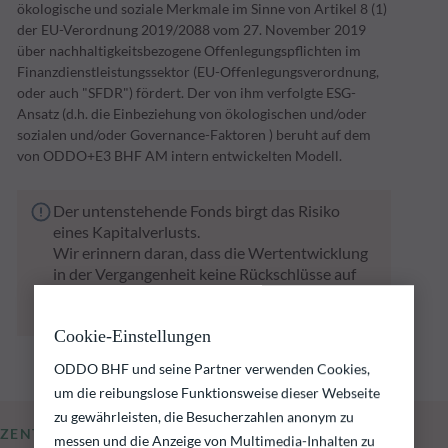
ökologische und soziale Merkmale im Sinne von Artikel 8 (1)
der EU-Verordnung 2019/2088 vom 27. November 2019
über nachhaltigkeitsbezogene Offenlegungspflichten im
Finanzdienstleistungssektor (EU-Offenlegungsverordnung,
oder auch "SFDR") fördert. Der von ihm verfolgte ESG-
Ansatz (d.h. die Einbeziehung von ökologischen und/oder
sozialen und/oder Governance-Faktoren ) beruht auf dem
von ODDO+E3 BHF AM intern entwickelten Modell.
Der untenstehende Fonds birgt das Risiko
eines Kapitalverlusts.
Wir erinnern daran, dass die Wertentwicklung
in der Vergangenheit keine Rückschlüsse auf
die künftige Wertentwicklung zulässt. Sie
schwankt im Laufe der Zeit.
Cookie-Einstellungen
ODDO BHF und seine Partner verwenden Cookies,
um die reibungslose Funktionsweise dieser Webseite
zu gewährleisten, die Besucherzahlen anonym zu
ZENTRALE KENNZAHLEN
messen und die Anzeige von Multimedia-Inhalten zu