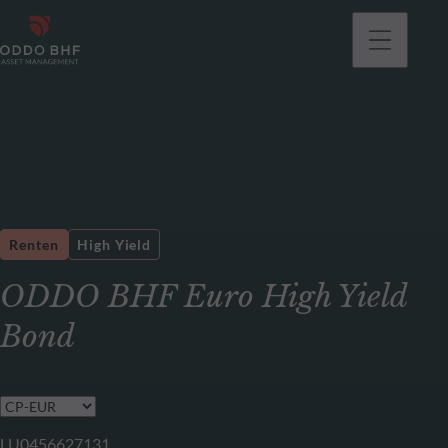
gehen
Renten
High Yield
ODDO BHF Euro High Yield
Bond
LU0456627131