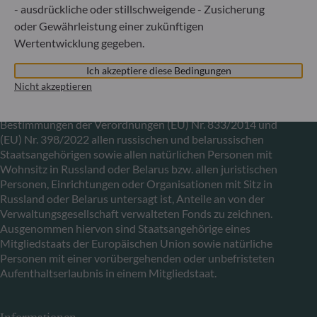
29891
- ausdrückliche oder stillschweigende - Zusicherung
oder Gewährleistung einer zukünftigen
Wertentwicklung gegeben.
Mitteilung zu EU-Sanktionen gegen Russland
Ich akzeptiere diese Bedingungen
In Übereinstimmung mit den von der Europäischen Union
Nicht akzeptieren
im Zusammenhang mit der Ukraine-Krise verhängten
Sanktionen informieren wir Sie darüber, dass es gemäß den
Bestimmungen der Verordnungen (EU) Nr. 833/2014 und
(EU) Nr. 398/2022 allen russischen und belarussischen
Staatsangehörigen sowie allen natürlichen Personen mit
Wohnsitz in Russland oder Belarus bzw. allen juristischen
Personen, Einrichtungen oder Organisationen mit Sitz in
Russland oder Belarus untersagt ist, Anteile an von der
Verwaltungsgesellschaft verwalteten Fonds zu zeichnen.
Ausgenommen hiervon sind Staatsangehörige eines
Mitgliedstaats der Europäischen Union sowie natürliche
Personen mit einer vorübergehenden oder unbefristeten
Aufenthaltserlaubnis in einem Mitgliedstaat.