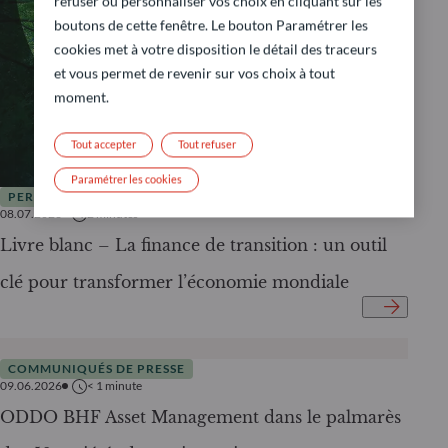
refuser ou personnaliser vos choix en cliquant sur les
boutons de cette fenêtre. Le bouton Paramétrer les
cookies met à votre disposition le détail des traceurs
et vous permet de revenir sur vos choix à tout
moment.
Tout accepter
Tout refuser
Paramétrer les cookies
PERSPECTIVES DE MARCHÉ
08.07.2026
2
minutes
Livre blanc – La finance de transition : un outil
clé pour transformer l’économie mondiale
COMMUNIQUÉS DE PRESSE
09.06.2026
< 1
minute
ODDO BHF Asset Management dans le palmarès