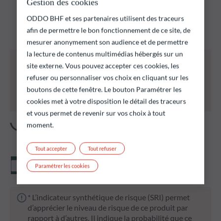
Gestion des cookies
Découvrez nos fonds et trouver ceux qui pourraient
ODDO BHF et ses partenaires utilisent des traceurs
correspondre à vos objectifs d’investissement
afin de permettre le bon fonctionnement de ce site, de
mesurer anonymement son audience et de permettre
la lecture de contenus multimédias hébergés sur un
Tous les fonds ci-dessous présentent notamment
site externe. Vous pouvez accepter ces cookies, les
un risque de perte en capital.
refuser ou personnaliser vos choix en cliquant sur les
Il est rappelé que les performances passées ne
boutons de cette fenêtre. Le bouton Paramétrer les
préjugent pas des performances futures et ne sont
cookies met à votre disposition le détail des traceurs
pas constantes dans le temps.
et vous permet de revenir sur vos choix à tout
moment.
Tout accepter
Tout refuser
Valeur liquidative
Paramétrer les cookies
* L’indicateur synthétique de risque (SRI) permet
d’apprécier le niveau de risque de ce produit par
rapport à d’autres. Il indique la probabilité que ce