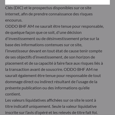
obligatoirement consulter le Document d’informations
Clés (DIC) et le prospectus disponibles sur ce site
internet, afin de prendre connaissance des risques
encourus.
ODDO BHF AM ne saurait être tenue pour responsable,
de quelque façon que ce soit, d'une décision
d'investissement ou de désinvestissement prise sur la
base des informations contenues sur ce site,
PERSPECTIV
l’investisseur devant en tout état de cause tenir compte
08.07.2026
de ses objectifs d’investissement, de son horizon de
Livre blanc
placement et de sa capacité à faire face aux risques liés à
un outil c
la transaction avant de souscrire. ODDO BHF AM ne
saurait également être tenue pour responsable de tout
mondiale
dommage direct ou indirect résultant de l’usage de la
présente publication ou des informations qu’elle
contient.
Les valeurs liquidatives affichées sur ce site le sont à
titre indicatif uniquement. Seule la valeur liquidative
inscrite sur l’avis d’opéré et les relevés de titre fait foi.