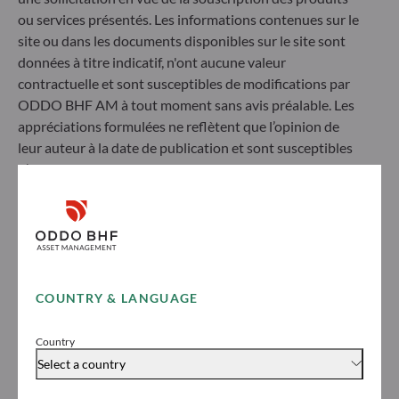
ou services présentés. Les informations contenues sur le
Découvrez avec nous les étapes à suivre pour
site ou dans les documents disponibles sur le site sont
commencer votre parcours d’investissement selon
données à titre indicatif, n'ont aucune valeur
votre profil
contractuelle et sont susceptibles de modifications par
ODDO BHF AM à tout moment sans avis préalable. Les
En savoir plus
appréciations formulées ne reflètent que l’opinion de
leur auteur à la date de publication et sont susceptibles
d’évoluer ultérieurement.
L'investisseur est averti que les Organismes de
Placement Collectif (« OPC ») référencés ci-après
présentent tous un risque de perte du capital investi, la
valeur liquidative des OPC pouvant varier à la hausse
EN SAVOIR PLUS
Toutes nos actualités
comme à la baisse selon les fluctuations des marchés.
L’investisseur peut ne pas récupérer le capital investi. La
COUNTRY & LANGUAGE
souscription et le rachat des OPC s'effectuent à VL
PRODUITS
inconnu
14.07.2026
3
minutes
Country
Avant de souscrire dans un OPC, l’investisseur est invité
Sécurité énergétique et électrification –
Select a country
à contacter un conseiller en investissement et doit
un nouvel impératif géopolitique