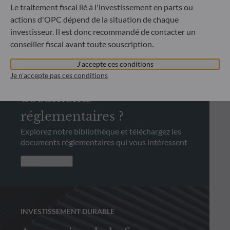
Le traitement fiscal lié à l'investissement en parts ou
actions d'OPC dépend de la situation de chaque
investisseur. Il est donc recommandé de contacter un
conseiller fiscal avant toute souscription.
INFORMATIONS RÉGLEMENTAIRES
J'accepte ces conditions
Je n'accepte pas ces conditions
Vous cherchez des
documents
réglementaires ?
Explorez notre bibliothèque et téléchargez les
documents réglementaires qui vous intéressent
En savoir plus
INVESTISSEMENT DURABLE