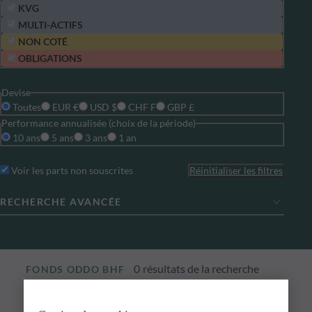
KVG
MULTI-ACTIFS
NON COTÉ
OBLIGATIONS
Devise
Toutes
EUR €
USD $
CHF F
GBP £
Performance annualisée (choix de la période)
10 ans
5 ans
3 ans
1 an
Voir les parts non souscrites
Réinitialiser les filtres
RECHERCHE AVANCÉE
0
résultats de la recherche
FONDS ODDO BHF
Découvrir nos fonds