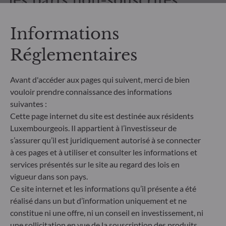
les parts non-souscrites
de nos fonds
Informations
Réglementaires
Avant d'accéder aux pages qui suivent, merci de bien
vouloir prendre connaissance des informations
Tous les documents
suivantes :
Cette page internet du site est destinée aux résidents
Luxembourgeois. Il appartient à l’investisseur de
s’assurer qu’il est juridiquement autorisé à se connecter
à ces pages et à utiliser et consulter les informations et
services présentés sur le site au regard des lois en
vigueur dans son pays.
COMMENT SOUSCRIRE
Ce site internet et les informations qu’il présente a été
Quelle est la prochaine
réalisé dans un but d’information uniquement et ne
constitue ni une offre, ni un conseil en investissement, ni
étape ?
une sollicitation en vue de la souscription des produits