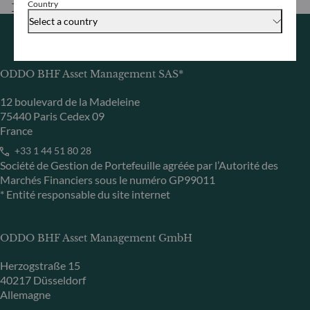
Country
Télécharger
Select a country
ODDO BHF Asset Management SAS*
12 boulevard de la Madeleine
75440 Paris Cedex 09
France
+33 1 44 51 80 28
Société de Gestion de Portefeuille agréée par l’Autorité des
Marchés Financiers sous le numéro GP99011
* Entité responsable du site internet
ODDO BHF Asset Management GmbH
Herzogstraße 15
40217 Düsseldorf
Allemagne