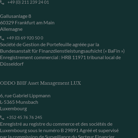
+49 (0) 211 239 24 01
Gallusanlage 8
60329 Frankfurt am Main
Allemagne
+49 (0) 69 920 50 0
Société de Gestion de Portefeuille agréée par la
Bundesanstalt für Finanzdienstleistungsaufsicht (« BaFin »)
Enregistrement commercial : HRB 11971 tribunal local de
Düsseldorf
ODDO BHF Asset Management LUX
6, rue Gabriel Lippmann
L-5365 Munsbach
Luxembourg
+352 45 76 76 245
Enregistré au registre du commerce et des sociétés de
Luxembourg sous le numéro B 29891 Agréé et supervisé
par la commission de Surveillance du Secteur Financier