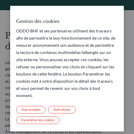
Gestion des cookies
ODDO BHF et ses partenaires utilisent des traceurs
Politique de protection
afin de permettre le bon fonctionnement de ce site, de
des données personnelles
mesurer anonymement son audience et de permettre
la lecture de contenus multimédias hébergés sur un
site externe. Vous pouvez accepter ces cookies, les
Les filiales de ODDO BHF intervenant dans le domaine de la
refuser ou personnaliser vos choix en cliquant sur les
gestion d’actifs (« ODDO BHF Asset Management »)
boutons de cette fenêtre. Le bouton Paramétrer les
s’engagent à ce que les traitements effectués sur ce site web
cookies met à votre disposition le détail des traceurs
et dans le cadre de leurs activités de gestion soient
conformes au Règlement (UE) 2016/679 du Parlement
et vous permet de revenir sur vos choix à tout
européen et du Conseil du 27 avril 2016, relatif à la
moment.
protection des personnes physiques à l’égard du traitement
des données à caractère personnel et à la libre circulation de
Tout accepter
Tout refuser
ces données (le « RGPD »).
La présente politique est destinée à informer toutes les
Paramétrer les cookies
personnes qui interagissent avec les entités de ODDO BHF
Asset Management, en ce compris les représentants,