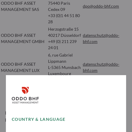
ODDO BHF ASSET
75440 Paris
dpo@oddo-bhf.com
MANAGEMENT SAS
Cedex 09
+33 (0)1 44 51 80
28
Herzogstraße 15
ODDO BHF ASSET
40217 Düsseldorf
datenschutz@oddo-
MANAGEMENT GMBH
+49 (0) 211 239
bhf.com
24 01
6, rue Gabriel
Lippmann
ODDO BHF ASSET
datenschutz@oddo-
L-5365 Munsbach
MANAGEMENT LUX
bhf.com
Luxembourg
+352 45 76 76 1
Pour consulter la politique de protection des données
personnelles de ODDO BHF Asset Management
COUNTRY & LANGUAGE