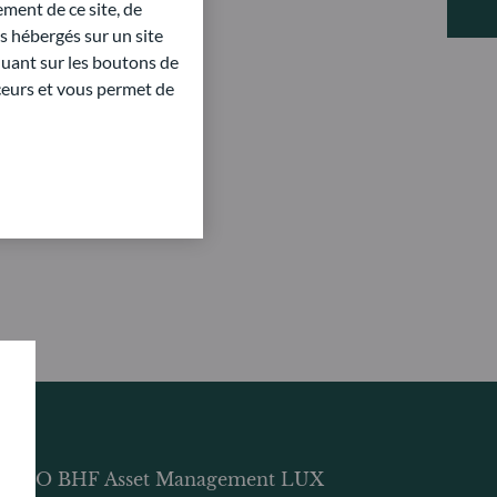
ment de ce site, de
 hébergés sur un site
quant sur les boutons de
aceurs et vous permet de
DDO BHF Asset Management LUX