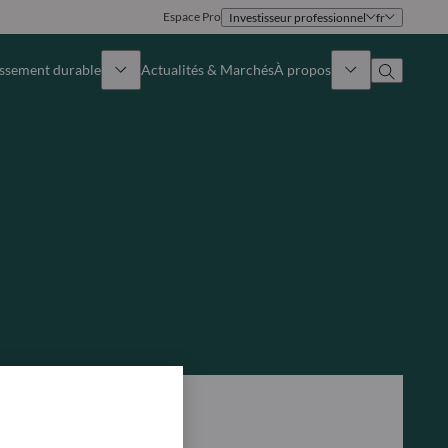
Espace Pro
Investisseur professionnel
fr
issement durable
Actualités & Marchés
À propos
Présentation
Identité
Approche
Gouvernance
Publications
Notre équipe commerciale
Nos bureaux
Nous contacter