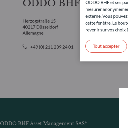
ODDO BHF Asset Ma
ODDO BHF et ses parte
mesurer anonymement 
externe. Vous pouvez a
Herzogstraße 15
cette fenêtre. Le bout
40217 Düsseldorf
revenir sur vos choix
Allemagne
Tout accepter
+49 (0) 211 239 24 01
ODDO BHF Asset Management SAS*