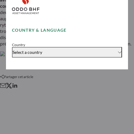
conditionne la prospérité de l’économie américaine.
Au
deuxième trimestre, la consommation privée a fortement
augmenté de 2,8 % (par rapport au trimestre précédent, en
rythme annuel). Le résultat pourrait être aussi bon pour le
COUNTRY & LANGUAGE
troisième trimestre au minimum, si l’on en croit les chiffres
disponibles sur les dépenses de consommation privé. Jusqu’à
présent, il n’y a pas eu beaucoup de réticence à la consommation.
Country
Select a country
Partager cet article