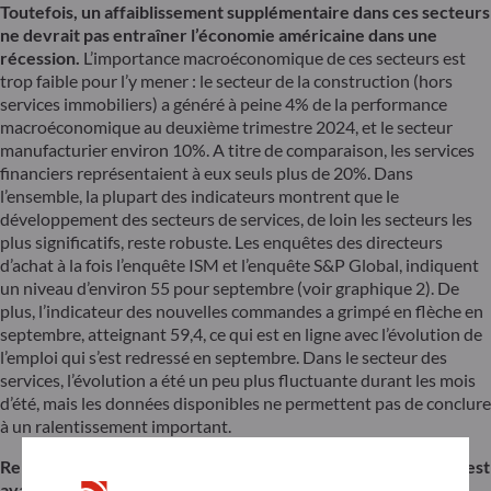
Toutefois, un affaiblissement supplémentaire dans ces secteurs
ne devrait pas entraîner l’économie américaine dans une
récession.
L’importance macroéconomique de ces secteurs est
trop faible pour l’y mener : le secteur de la construction (hors
services immobiliers) a généré à peine 4% de la performance
macroéconomique au deuxième trimestre 2024, et le secteur
manufacturier environ 10%. A titre de comparaison, les services
financiers représentaient à eux seuls plus de 20%. Dans
l’ensemble, la plupart des indicateurs montrent que le
développement des secteurs de services, de loin les secteurs les
plus significatifs, reste robuste. Les enquêtes des directeurs
d’achat à la fois l’enquête ISM et l’enquête S&P Global, indiquent
un niveau d’environ 55 pour septembre (voir graphique 2). De
plus, l’indicateur des nouvelles commandes a grimpé en flèche en
septembre, atteignant 59,4, ce qui est en ligne avec l’évolution de
l’emploi qui s’est redressé en septembre. Dans le secteur des
services, l’évolution a été un peu plus fluctuante durant les mois
d’été, mais les données disponibles ne permettent pas de conclure
à un ralentissement important.
Représentant près de 70 % du produit intérieur brut (PIB), c’est
avant tout la consommation qui, du côté de la demande,