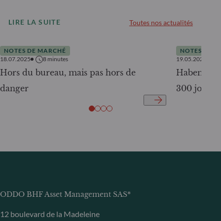
LIRE LA SUITE
Toutes nos actualités
NOTES DE MARCHÉ
NOTES DE 
18.07.2025
8
minutes
19.05.2025
Hors du bureau, mais pas hors de
Habemus D
danger
300 jours
ODDO BHF Asset Management SAS*
12 boulevard de la Madeleine