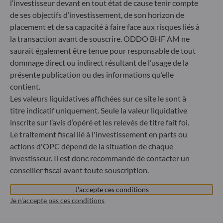
40217 Düsseldorf
l’investisseur devant en tout état de cause tenir compte
Allemagne
de ses objectifs d’investissement, de son horizon de
+49 (0) 211 239 24 01
placement et de sa capacité à faire face aux risques liés à
la transaction avant de souscrire. ODDO BHF AM ne
Gallusanlage 8
saurait également être tenue pour responsable de tout
60329 Frankfurt am Main
dommage direct ou indirect résultant de l’usage de la
Allemagne
présente publication ou des informations qu’elle
+49 (0) 69 920 50 0
contient.
Société de Gestion de Portefeuille agréée par la
Les valeurs liquidatives affichées sur ce site le sont à
Bundesanstalt für Finanzdienstleistungsaufsicht (« BaFin »)
titre indicatif uniquement. Seule la valeur liquidative
Enregistrement commercial : HRB 11971 tribunal local de
inscrite sur l’avis d’opéré et les relevés de titre fait foi.
Düsseldorf
Le traitement fiscal lié à l'investissement en parts ou
actions d'OPC dépend de la situation de chaque
ODDO BHF Asset Management LUX
investisseur. Il est donc recommandé de contacter un
conseiller fiscal avant toute souscription.
6, rue Gabriel Lippmann
L-5365 Munsbach
J'accepte ces conditions
Luxembourg
Je n'accepte pas ces conditions
+352 45 76 76 245
Enregistré au registre du commerce et des sociétés de