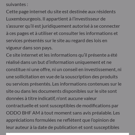
ne prend pas en compte les risques de durabilité ou
suivantes :
les effets négatifs des décisions d'investissement
Cette page internet du site est destinée aux résidents
sur les facteurs de durabilité dans le processus de
Luxembourgeois. Il appartient à l’investisseur de
décision d'investissement. Article 8 : L'équipe de
s’assurer qu’il est juridiquement autorisé à se connecter
gestion traite les risques de durabilité en intégrant
à ces pages et à utiliser et consulter les informations et
des critères ESG (Environnement et/ou Social et/ou
services présentés sur le site au regard des lois en
Gouvernance) dans son processus de décision
vigueur dans son pays.
d'investissement. Article 9 : L'équipe de gestion suit
un objectif d'investissement durable strict qui
Ce site internet et les informations qu’il présente a été
contribue de manière significative aux défis de la
réalisé dans un but d’information uniquement et ne
transition écologique, et traite les risques de
constitue ni une offre, ni un conseil en investissement, ni
durabilité par le biais de notations fournies par le
une sollicitation en vue de la souscription des produits
fournisseur externe de données ESG de la société
ou services présentés. Les informations contenues sur le
de gestion
site ou dans les documents disponibles sur le site sont
données à titre indicatif, n'ont aucune valeur
contractuelle et sont susceptibles de modifications par
ODDO BHF AM à tout moment sans avis préalable. Les
appréciations formulées ne reflètent que l’opinion de
leur auteur à la date de publication et sont susceptibles
d’évoluer ultérieurement.