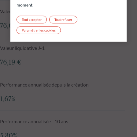
moment.
Valeur liquidative au 05.08.2026
Tout accepter
Tout refuser
76,60 €
Paramétrer les cookies
Valeur liquidative J-1
76,19 €
Performance annualisée depuis la création
1,67%
Performance annualisée - 10 ans
5,30%