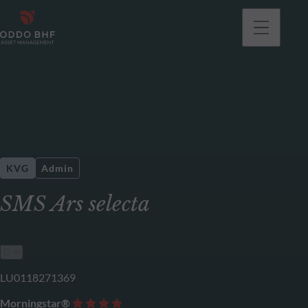
KVG
Admin
SMS Ars selecta
LU0118271369
Morningstar®