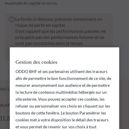
maximale du capital en euros.
Le fonds ci‑dessous présente notamment un
risque de perte en capital.
Il est rappelé que les performances passées ne
préjugent pas des performances futures et ne
sont pas constantes dans le temps.
L’atteinte des objectifs d’investissement ne
peut être garantie.
Gestion des cookies
ODDO BHF et ses partenaires utilisent des traceurs
afin de permettre le bon fonctionnement de ce site, de
mesurer anonymement son audience et de permettre
INFORMATIONS CLÉS
la lecture de contenus multimédias hébergés sur un
site externe. Vous pouvez accepter ces cookies, les
Actif net du fonds au 05.08.2026
refuser ou personnaliser vos choix en cliquant sur les
boutons de cette fenêtre. Le bouton Paramétrer les
11,31 M€
cookies met à votre disposition le détail des traceurs
et vous permet de revenir sur vos choix à tout