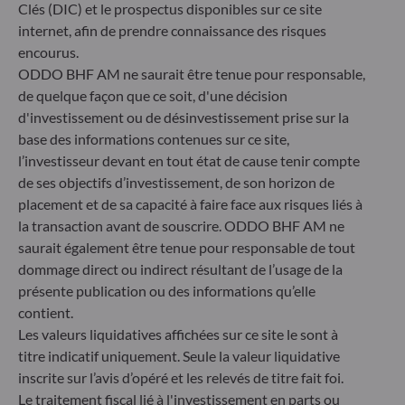
France
Clés (DIC) et le prospectus disponibles sur ce site
internet, afin de prendre connaissance des risques
+33 1 44 51 80 28
Société de Gestion de Portefeuille agréée par l’Autorité des
encourus.
Marchés Financiers sous le numéro GP99011
ODDO BHF AM ne saurait être tenue pour responsable,
* Entité responsable du site internet
de quelque façon que ce soit, d'une décision
d'investissement ou de désinvestissement prise sur la
base des informations contenues sur ce site,
ODDO BHF Asset Management GmbH
l’investisseur devant en tout état de cause tenir compte
Herzogstraße 15
de ses objectifs d’investissement, de son horizon de
40217 Düsseldorf
placement et de sa capacité à faire face aux risques liés à
Allemagne
la transaction avant de souscrire. ODDO BHF AM ne
+49 (0) 211 239 24 01
saurait également être tenue pour responsable de tout
dommage direct ou indirect résultant de l’usage de la
Gallusanlage 8
présente publication ou des informations qu’elle
60329 Frankfurt am Main
contient.
Allemagne
Les valeurs liquidatives affichées sur ce site le sont à
+49 (0) 69 920 50 0
titre indicatif uniquement. Seule la valeur liquidative
Société de Gestion de Portefeuille agréée par la
inscrite sur l’avis d’opéré et les relevés de titre fait foi.
Bundesanstalt für Finanzdienstleistungsaufsicht (« BaFin »)
Le traitement fiscal lié à l'investissement en parts ou