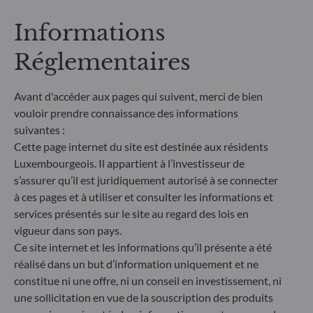
objectifs de gestion en termes de risque ne peut
être garantie.
Informations
Réglementaires
** Le règlement européen sur la publication
d’informations en matière de durabilité dans le
secteur des services financiers (SFDR) est un
Avant d'accéder aux pages qui suivent, merci de bien
ensemble de règles européennes visant à rendre le
vouloir prendre connaissance des informations
profil de durabilité des fonds transparent, plus
suivantes :
comparable et davantage compréhensible par les
Cette page internet du site est destinée aux résidents
investisseurs finaux. Article 6 : L'équipe de gestion
ne prend pas en compte les risques de durabilité ou
Luxembourgeois. Il appartient à l’investisseur de
les effets négatifs des décisions d'investissement
s’assurer qu’il est juridiquement autorisé à se connecter
sur les facteurs de durabilité dans le processus de
à ces pages et à utiliser et consulter les informations et
décision d'investissement. Article 8 : L'équipe de
services présentés sur le site au regard des lois en
gestion traite les risques de durabilité en intégrant
vigueur dans son pays.
des critères ESG (Environnement et/ou Social et/ou
Ce site internet et les informations qu’il présente a été
Gouvernance) dans son processus de décision
réalisé dans un but d’information uniquement et ne
d'investissement. Article 9 : L'équipe de gestion suit
un objectif d'investissement durable strict qui
constitue ni une offre, ni un conseil en investissement, ni
contribue de manière significative aux défis de la
une sollicitation en vue de la souscription des produits
transition écologique, et traite les risques de