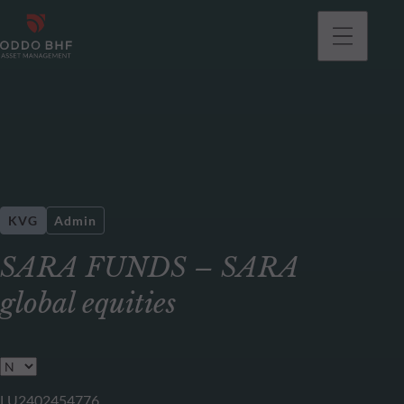
KVG
Admin
SARA FUNDS – SARA
global equities
LU2402454776