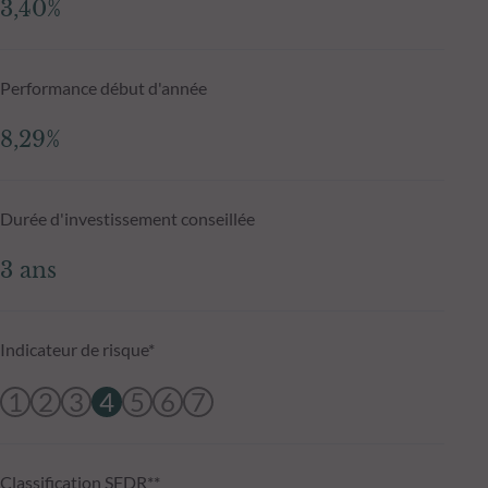
3,40%
Performance début d'année
8,29%
Durée d'investissement conseillée
3 ans
Indicateur de risque*
1
2
3
4
5
6
7
Classification SFDR**