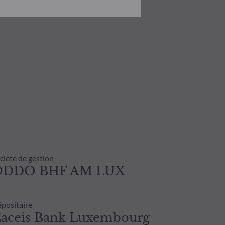
onnaissance des risques encourus.
investissement ou de
 état de cause tenir compte de ses
 transaction avant de souscrire.
ultant de l’usage de la présente
inscrite sur l’avis d’opéré et les
nvestisseur. Il est donc recommandé
ciété de gestion
ODDO BHF AM LUX
positaire
aceis Bank Luxembourg