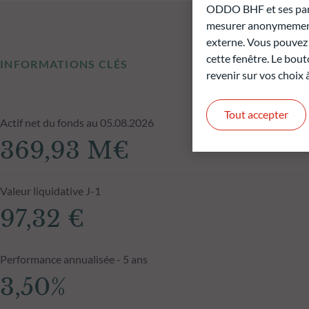
ODDO BHF et ses parte
mesurer anonymement 
externe. Vous pouvez a
cette fenêtre. Le bout
INFORMATIONS CLÉS
revenir sur vos choix
Tout accepter
Actif net du fonds au 05.08.2026
369,93 M€
Valeur liquidative J-1
97,32 €
Performance annualisée - 5 ans
3,50%