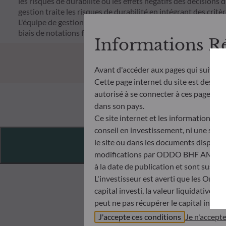
les risques de durabilité ou les effets négatifs des décisions 
gestion traite les risques de durabilité en intégrant des cr
L'équipe de gestion suit un objectif d'investissement durable s
biais de notations fournies par le fournisseur externe de do
Informations R
Avant d'accéder aux pages qui suivent
Cette page internet du site est destiné
autorisé à se connecter à ces pages et à
dans son pays.
Ce site internet et les informations qu
conseil en investissement, ni une soll
Features
le site ou dans les documents disponibl
modifications par ODDO BHF AM à tout 
à la date de publication et sont suscep
L'investisseur est averti que les Orga
capital investi, la valeur liquidative 
peut ne pas récupérer le capital invest
Avant de souscrire dans un OPC, l’inve
J'accepte ces conditions
Je n'accept