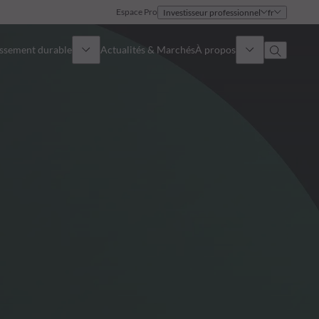
Espace Pro
Investisseur professionnel
fr
issement durable
Actualités & Marchés
À propos
Présentation
Identité
Approche
Gouvernance
Publications
Notre équipe commerciale
Nos bureaux
Nous contacter