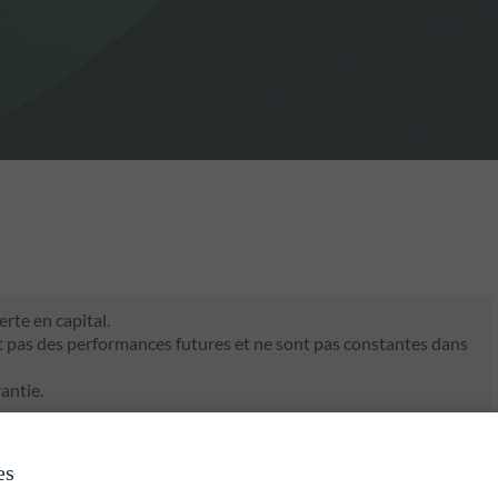
rte en capital.
t pas des performances futures et ne sont pas constantes dans
antie.
es