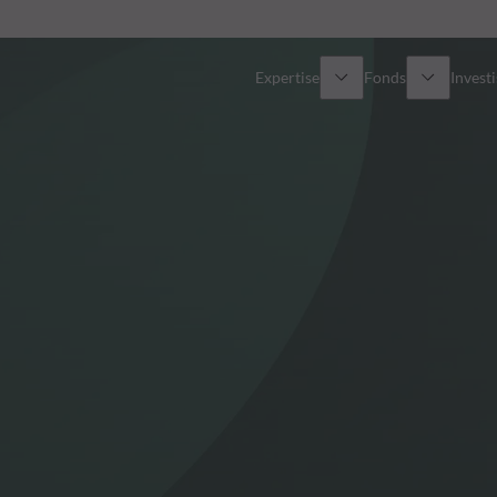
Expertise
Fonds
Invest
Vue d’ensemble
Tous les fonds
Actions
Sélection de fonds
Obligations
Comment souscrire ?
Multi-Actifs
Private Assets