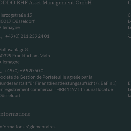
ODDO BHF Asset Management GmbH
O
Herzogstraße 15
6
40217 Düsseldorf
L
Allemagne
L
+49 (0) 211 239 24 01
Gallusanlage 8
60329 Frankfurt am Main
Allemagne
+49 (0) 69 920 50 0
Société de Gestion de Portefeuille agréée par la
Bundesanstalt für Finanzdienstleistungsaufsicht (« BaFin »)
E
Enregistrement commercial : HRB 11971 tribunal local de
L
Düsseldorf
l
Informations
Informations réglementaires