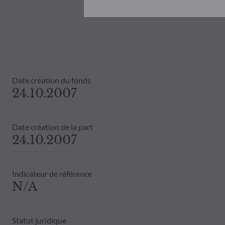
Document d’informations Clés (DIC) et 
ODDO BHF AM ne saurait être tenue po
désinvestissement prise sur la base de
objectifs d’investissement, de son hori
ODDO BHF AM ne saurait également êtr
publication ou des informations qu’ell
Les valeurs liquidatives affichées sur ce
Date création du fonds
relevés de titre fait foi.
24.10.2007
Le traitement fiscal lié à l'investiss
de contacter un conseiller fiscal avant
Date création de la part
24.10.2007
Indicateur de référence
N/A
Statut juridique