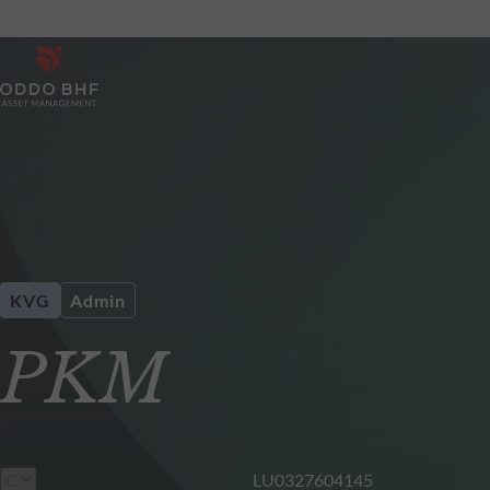
KVG
Admin
PKM
LU0327604145