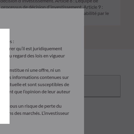
 décision d'investissement. Article 8 : L'équipe de
processus de décision d'investissement. Article 9 :
on écologique, et traite les risques de durabilité par le
antes :
’assurer qu’il est juridiquement
site au regard des lois en vigueur
e constitue ni une offre, ni un
tés. Les informations contenues sur
Documentation
ontractuelle et sont susceptibles de
ètent que l’opinion de leur auteur
tent tous un risque de perte du
uations des marchés. L’investisseur
doit obligatoirement consulter le